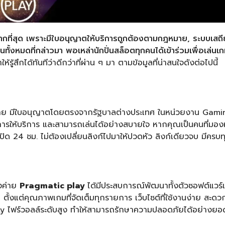
มากที่สุด เพราะมีใบอนุญาตให้บริการถูกต้องตามกฎหมาย, ระบบเสถ
้งหมดที่กล่าวมา พอเหล่านักปั่นสล็อตทุกคนได้เข้าร่วมเพื่อเล่
ู้สึกได้ทันทีว่าดีกว่าที่ผ่าน ๆ มา ตามข้อมูลที่น่าสนใจดังต่อไปนี้
มาย
มีใบอนุญาตโดยตรงจากรัฐบาลต่างประเทศ ในหน่วยงาน Gaming
นการให้บริการ และสามารถเล่นได้อย่างสบายใจ หากคุณเป็นคนที่มอ
เปิด 24 ชม. ไม่ต้องเปลี่ยนลิงก์ไปมาให้ปวดหัว ลิงก์เดียวจบ มีครบ
งค่าย
Pragmatic play
ได้มีประสบการณ์พัฒนาทั้งตัวซอฟต์แวร
ตั้งแต่คุณภาพเกมที่จัดเต็มทุกรายการ เว็บไซต์ที่ใช้งานง่าย สะด
y ไฟร์วอลล์ระดับสูง ทำให้สามารถรักษาความปลอดภัยได้อย่างยอดเ