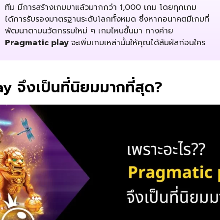
ทีม มีการสร้างเกมมาแล้วมากกว่า 1,000 เกม โดยทุกเกม
ได้การรับรองมาตรฐานระดับโลกทั้งหมด ซึ่งหากอนาคตมีเกมที่
พัฒนาตามนวัตกรรมใหม่ ๆ เกมไหนขึ้นมา ทางค่าย
Pragmatic play
จะเพิ่มเกมเหล่านั้นให้คุณได้สัมผัสก่อนใคร
 จึงเป็นที่นิยมมากที่สุด?