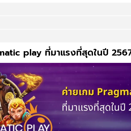
atic play ที่มาแรงที่สุดในปี 256