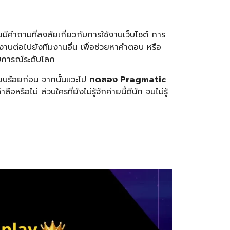
ำถามที่สงสัยเกี่ยวกับการใช้งานเว็บไซต์ การ
นต่อไปยังทีมงานอื่น เพื่อช่วยหาคำตอบ หรือ
บการณ์ระดับโลก
เรียบร้อยก่อน จากนั้นแวะไป
ทดลอง Pragmatic
รือไม่ ส่วนใครที่ยังไม่รู้จักค่ายนี้ดีนัก จนไม่รู้