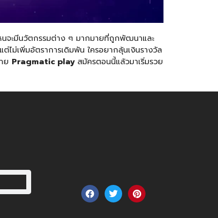
ะ ไหนจะมีนวัตกรรมต่าง ๆ มากมายที่ถูกพัฒนาและ
 แต่ไม่เพิ่มอัตราการเดิมพัน ใครอยากลุ้นเงินรางวัล
ค่าย
Pragmatic play
สมัครตอนนี้แล้วมาเริ่มรวย