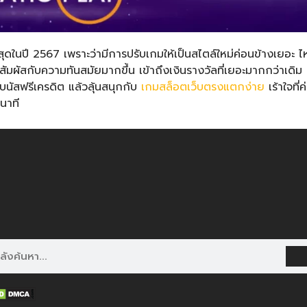
สุดในปี 2567 เพราะว่ามีการปรับเกมให้เป็นสไตล์ใหม่ค่อนข้างเยอ
ด้สัมผัสกับความทันสมัยมากขึ้น เข้าถึงเงินรางวัลที่เยอะมากกว่าเดิม
บนัสฟรีเครดิต แล้วลุ้นสนุกกับ
เกมสล็อตเว็บตรงแตกง่าย
เร้าใจที่
นาที