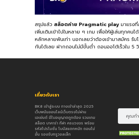
สรุปแล้ว
สล็อตค่าย Pragmatic play
มาแรงที่
เพิ่มเติมเข้าไปในหลาย ๆ เกม เพื่อให้ผู้เล่นทุกคนไ
หลักหลายพันเท่า บอกเลยว่าต้องเข้ามาสมัคร รับโ
กันได้เลย ฝากถอนไม่มีขั้นต่ำ ถอนออโต้เร็วใน 5 วิ
เกี่ยวกับเรา
BK8 เข้าสู่ระบบ ทางเข้าล่าสุด 2025
เว็บพนันออนไลน์เว็บตรงไม่ผ่าน
เอเย่นต์ มีใบอนุญาตถูกต้อง รวมเกม
สล็อต บาคาร่า กีฬา ครบวงจร พร้อม
รหัสโปรโมชั่น โบนัสแตกหนัก ถอนไม่
อั้น รองรับทรูวอลเล็ท