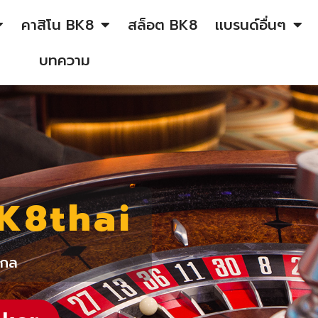
คาสิโน BK8
สล็อต BK8
เเบรนด์อื่นๆ
บทความ
K8thai
ากล