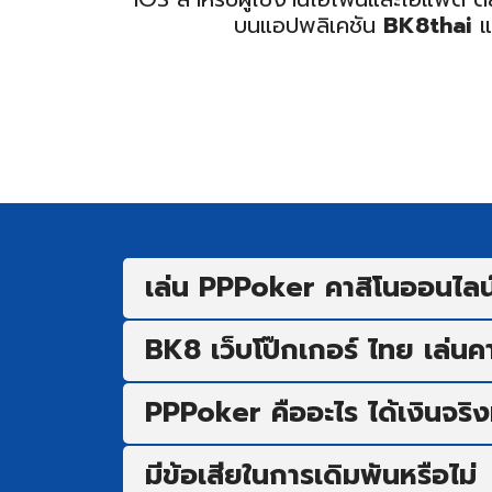
บนแอปพลิเคชัน
BK8thai
แอ
เล่น PPPoker คาสิโนออนไลน
BK8 เว็บโป๊กเกอร์ ไทย เล่นค
PPPoker คืออะไร ได้เงินจริง
มีข้อเสียในการเดิมพันหรือไม่