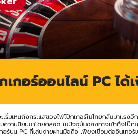
oker
กเกอร์ออนไลน์ PC ได้เ
จะเริ่มเห็นถึงกระแสของไพ่โป๊กเกอร์ในไทยกลับมาแรงอี
รับความนิยมมาโดยตลอด ในปัจจุบันช่องทางเข้าถึงโป๊กเกอ
อร์บน PC ที่เล่นง่ายผ่านมือถือ เพียงเชื่อมต่ออินเทอร์