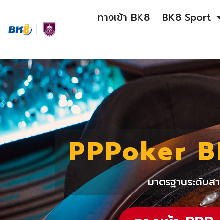
ทางเข้า BK8
BK8 Sport
PPPoker B
มาตรฐานระดับส