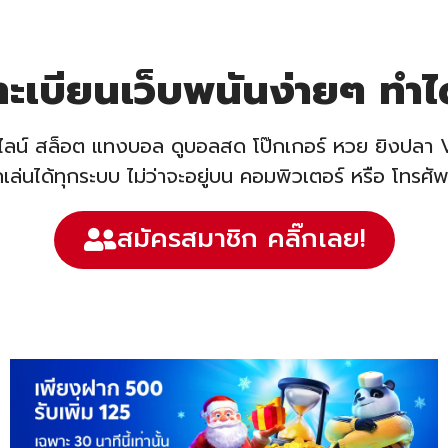
ทะเบียนเว็บพนันง่ายๆ ทำได
ไลน์ สล็อต แทงบอล ดูบอลสด โป๊กเกอร์ หวย ยิงปลา VI
ล่นได้ทุกระบบ ไม่ว่าจะอยู่บน คอมพิวเตอร์ หรือ โทรศัพ
สมัครสมาชิก คลิ๊กเลย!