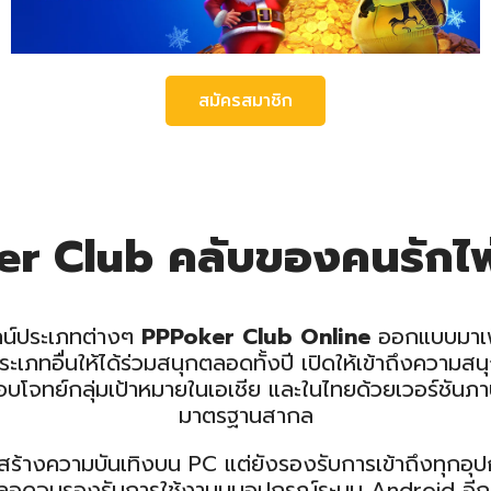
สมัครสมาชิก
r Club คลับของคนรักไ
ลน์ประเภทต่างๆ
PPPoker
Club Online
ออกแบบมาเพื
ภทอื่นให้ได้ร่วมสนุกตลอดทั้งปี เปิดให้เข้าถึงความส
บโจทย์กลุ่มเป้าหมายในเอเชีย และในไทยด้วยเวอร์ชัน
มาตรฐานสากล
จะมาสร้างความบันเทิงบน PC แต่ยังรองรับการเข้าถึงทุกอุ
ลอดจนรองรับการใช้งานบนอุปกรณ์ระบบ Android อีกทั้