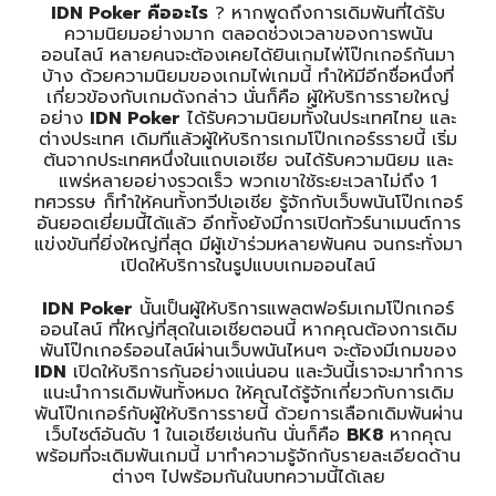
IDN Poker คืออะไร
? หากพูดถึงการเดิมพันที่ได้รับ
ความนิยมอย่างมาก ตลอดช่วงเวลาของการพนัน
ออนไลน์ หลายคนจะต้องเคยได้ยินเกมไพ่โป๊กเกอร์กันมา
บ้าง ด้วยความนิยมของเกมไพ่เกมนี้ ทำให้มีอีกชื่อหนึ่งที่
เกี่ยวข้องกับเกมดังกล่าว นั่นก็คือ ผู้ให้บริการรายใหญ่
อย่าง
IDN Poker
ได้รับความนิยมทั้งในประเทศไทย และ
ต่างประเทศ เดิมทีแล้วผู้ให้บริการเกมโป๊กเกอร์รรายนี้ เริ่ม
ต้นจากประเทศหนึ่งในแถบเอเชีย จนได้รับความนิยม และ
แพร่หลายอย่างรวดเร็ว พวกเขาใช้ระยะเวลาไม่ถึง 1
ทศวรรษ ก็ทำให้คนทั้งทวีปเอเชีย รู้จักกับเว็บพนันโป๊กเกอร์
อันยอดเยี่ยมนี้ได้แล้ว อีกทั้งยังมีการเปิดทัวร์นาเมนต์การ
แข่งขันที่ยิ่งใหญ่ที่สุด มีผู้เข้าร่วมหลายพันคน จนกระทั่งมา
เปิดให้บริการในรูปแบบเกมออนไลน์
IDN Poker
นั้นเป็นผู้ให้บริการแพลตฟอร์มเกมโป๊กเกอร์
ออนไลน์ ที่ใหญ่ที่สุดในเอเชียตอนนี้ หากคุณต้องการเดิม
พันโป๊กเกอร์ออนไลน์ผ่านเว็บพนันไหนๆ จะต้องมีเกมของ
IDN
เปิดให้บริการกันอย่างแน่นอน และวันนี้เราจะมาทำการ
แนะนำการเดิมพันทั้งหมด ให้คุณได้รู้จักเกี่ยวกับการเดิม
พันโป๊กเกอร์กับผู้ให้บริการรายนี้ ด้วยการเลือกเดิมพันผ่าน
เว็บไซต์อันดับ 1 ในเอเชียเช่นกัน นั่นก็คือ
BK8
หากคุณ
พร้อมที่จะเดิมพันเกมนี้ มาทำความรู้จักกับรายละเอียดด้าน
ต่างๆ ไปพร้อมกันในบทความนี้ได้เลย