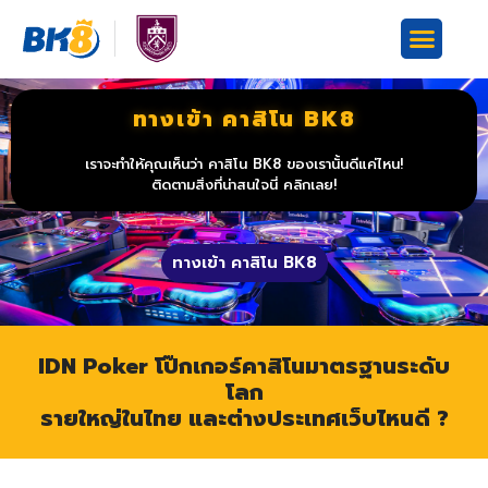
ทางเข้า คาสิโน BK8
เราจะทำให้คุณเห็นว่า คาสิโน BK8 ของเรานั้นดีแค่ไหน!
ติดตามสิ่งที่น่าสนใจนี่ คลิกเลย!
ทางเข้า คาสิโน BK8
IDN Poker โป๊กเกอร์คาสิโนมาตรฐานระดับ
โลก
รายใหญ่ในไทย และต่างประเทศเว็บไหนดี ?