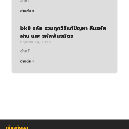
สำหรั
อ่านต่อ »
bk8 รหัส รวมทุกวิธีแก้ปัญหา ลืมรหัส
ผ่าน และ รหัสพันธมิตร
มิถุนายน 24, 2026
สำหรั
อ่านต่อ »
เกี่ยวกับเรา