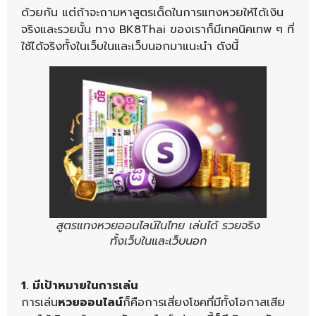
ด้วยกัน แต่ถ้าจะถามหาสูตรเด็ดในการแทงหวยให้ได้เงิน
จริงและรวยนั้น ทาง BK8Thai ของเราก็มีเทคนิคเทพ ๆ ที่
ใช้ได้จริงทั้งในเว็บในและเว็บนอกมาแนะนำ ดังนี้
สูตรแทงหวยออนไลน์ในไทย เล่นได้ รวยจริง
ทั้งเว็บในและเว็บนอก
1. มีเป้าหมายในการเล่น
การเล่น
หวยออนไลน์
ก็คือการเสี่ยงโชคที่มีทั้งโอกาสเสีย