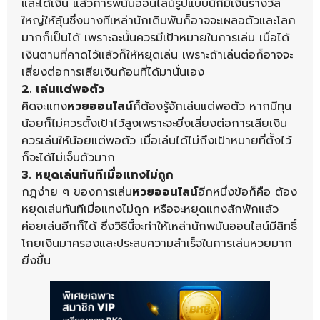
และได้เงิน แล้วการพนันออนไลน์รูปแบบนี้ก็มีเงินรางวัล
ใหญ่ให้ลุ้นซึ่งบางทีเหล่านักเดิมพันก็อาจจะเผลอตัวและโลภ
มากก็เป็นได้ เพราะฉะนั้นควรมีเป้าหมายในการเล่น เมื่อได้
เงินตามที่คาดไว้แล้วก็ให้หยุดเล่น เพราะถ้าเล่นต่อก็อาจจะ
เสี่ยงต่อการเสียเงินก้อนที่ได้มานั่นเอง
2. เล่นแต่พอตัว
คิดจะแทง
หวยออนไลน์
ก็ต้องรู้จักเล่นแต่พอตัว หากมีทุน
น้อยก็ไม่ควรตั้งเป้าไว้สูงเพราะจะยิ่งเสี่ยงต่อการเสียเงิน
ควรเล่นให้น้อยแต่พอตัว เมื่อเล่นได้ไม่ถึงเป้าหมายที่ตั้งไว้
ก็จะได้ไม่เจ็บตัวมาก
3. หยุดเล่นทันทีเมื่อแทงไม่ถูก
กฎง่าย ๆ ของการเล่น
หวยออนไลน์
อีกหนึ่งข้อก็คือ ต้อง
หยุดเล่นทันทีเมื่อแทงไม่ถูก หรือจะหยุดแทงสักพักแล้ว
ค่อยเล่นอีกก็ได้ ซึ่งวิธีนี้จะทำให้เหล่านักพนันออนไลน์มีสิทธิ์
โกยเงินมาครองและประสบความสำเร็จในการเล่นหวยมาก
ยิ่งขึ้น