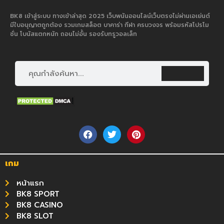
BK8 เข้าสู่ระบบ ทางเข้าล่าสุด 2025 เว็บพนันออนไลน์เว็บตรงไม่ผ่านเอเย่นต์
มีใบอนุญาตถูกต้อง รวมเกมสล็อต บาคาร่า กีฬา ครบวงจร พร้อมรหัสโปรโม
ชั่น โบนัสแตกหนัก ถอนไม่อั้น รองรับทรูวอลเล็ท
เกม
หน้าแรก
BK8 SPORT
BK8 CASINO
BK8 SLOT