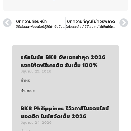
บทความก่อนหน้า
บทความที่คุณไม่ควรพลาด
วิธีเล่นสลาฟออนไลน์สู่วิธีทำเงินขั้นเทพ
ไฮโลออนไลน์ วิธีเล่นเกมได้เงินที่นักเดิมพันต้องรู้ไว้
รหัสโบนัส BK8 อัพเดทล่าสุด 2026
แจกโค้ดฟรีเครดิต รับเต็ม 100%
มิถุนายน 25, 2026
สำหรั
อ่านต่อ »
BK8 Philippines รีวิวคาสิโนออนไลน์
ยอดฮิต โบนัสจัดเต็ม 2026
มิถุนายน 24, 2026