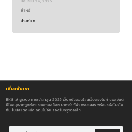
มิถุนายน 24, 2026
สำหรั
อ่านต่อ »
เกี่ยวกับเรา
BK8 เข้าสู่ระบบ ทางเข้าล่าสุด 2025 เว็บพนันออนไลน์เว็บตรงไม่ผ่านเอเย่นต์
มีใบอนุญาตถูกต้อง รวมเกมสล็อต บาคาร่า กีฬา ครบวงจร พร้อมรหัสโปรโม
ชั่น โบนัสแตกหนัก ถอนไม่อั้น รองรับทรูวอลเล็ท