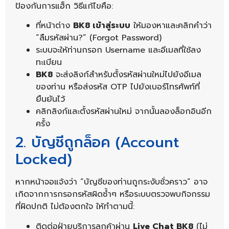
ป้องกันการแฮ็ก วิธีแก้ไขคือ:
ที่หน้าต่าง
BK8 เข้าสู่ระบบ
ให้มองหาและคลิกคำว่า
“ลืมรหัสผ่าน?” (Forgot Password)
ระบบจะให้ท่านกรอก Username และอีเมลที่ใช้ลง
ทะเบียน
BK8
จะส่งลิงก์สำหรับตั้งรหัสผ่านใหม่ไปยังอีเมล
ของท่าน หรือส่งรหัส OTP ไปยังเบอร์โทรศัพท์ที่
ยืนยันไว้
คลิกลิงก์และตั้งรหัสผ่านใหม่ จากนั้นลองล็อกอินอีก
ครั้ง
2. บัญชีถูกล็อค (Account
Locked)
หากหน้าจอแจ้งว่า “บัญชีของท่านถูกระงับชั่วคราว” อาจ
เกิดจากการกรอกรหัสผิดซ้ำๆ หรือระบบตรวจพบกิจกรรม
ที่ผิดปกติ ไม่ต้องตกใจ ให้ทำตามนี้:
ติดต่อฝ่ายบริการลูกค้าผ่าน
Live Chat BK8
(ไม่