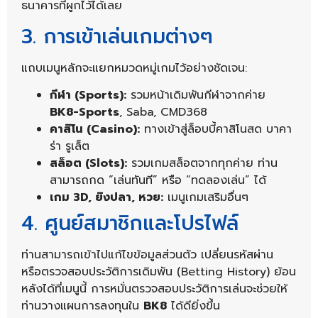
ธนาคารที่ผูกไว้ได้เลย
3. การเข้าเล่นเกมต่างๆ
แถบเมนูหลักจะแยกหมวดหมู่เกมไว้อย่างชัดเจน:
กีฬา (Sports):
รวมหน้าเดิมพันกีฬาจากค่าย
BK8-Sports
, Saba, CMD368
คาสิโน (Casino):
ทางเข้าสู่ล็อบบี้คาสิโนสด บาคา
ร่า รูเล็ต
สล็อต (Slots):
รวมเกมสล็อตจากทุกค่าย ท่าน
สามารถกด “เล่นทันที” หรือ “ทดลองเล่น” ได้
เกม 3D, ยิงปลา, หวย:
เมนูเกมเสริมอื่นๆ
4. ศูนย์สมาชิกและโปรไฟล์
ท่านสามารถเข้าไปแก้ไขข้อมูลส่วนตัว เปลี่ยนรหัสผ่าน
หรือตรวจสอบประวัติการเดิมพัน (Betting History) ย้อน
หลังได้ที่เมนูนี้ การหมั่นตรวจสอบประวัติการเล่นจะช่วยให้
ท่านวางแผนการลงทุนใน
BK8
ได้ดียิ่งขึ้น