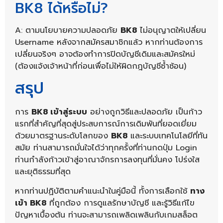
BK8 ได้หรือไม่?
A: ตามนโยบายความปลอดภัย
BK8
ไม่อนุญาตให้เปลี่ยน
Username หลังจากสมัครสมาชิกแล้ว หากท่านต้องการ
เปลี่ยนจริงๆ อาจต้องทำการปิดบัญชีเดิมและสมัครใหม่
(ต้องแจ้งเจ้าหน้าที่ก่อนเพื่อไม่ให้ผิดกฎบัญชีซ้ำซ้อน)
สรุป
การ
BK8 เข้าสู่ระบบ
อย่างถูกวิธีและปลอดภัย เป็นก้าว
แรกที่สำคัญที่สุดสู่ประสบการณ์การเดิมพันที่ยอดเยี่ยม
ด้วยมาตรฐานระดับโลกของ
BK8
และระบบเทคโนโลยีที่ทัน
สมัย ท่านสามารถมั่นใจได้ว่าทุกครั้งที่ท่านกดปุ่ม Login
ท่านกำลังก้าวเข้าสู่อาณาจักรการลงทุนที่มั่นคง โปร่งใส
และยุติธรรมที่สุด
หากท่านปฏิบัติตามคำแนะนำในคู่มือนี้ ทั้งการเลือกใช้
ทาง
เข้า BK8
ที่ถูกต้อง การดูแลรักษาบัญชี และรู้วิธีแก้ไข
ปัญหาเบื้องต้น ท่านจะสามารถเพลิดเพลินกับเกมสล็อต