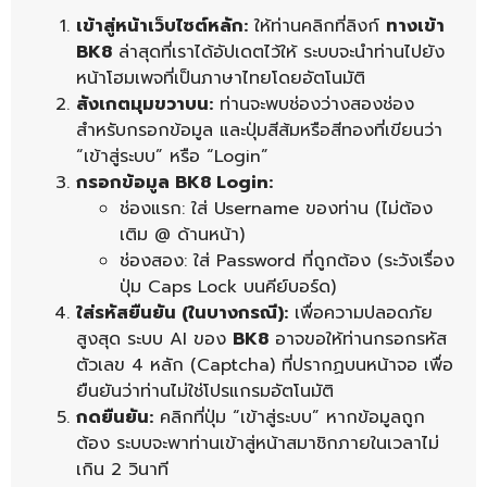
เข้าสู่หน้าเว็บไซต์หลัก:
ให้ท่านคลิกที่ลิงก์
ทางเข้า
BK8
ล่าสุดที่เราได้อัปเดตไว้ให้ ระบบจะนำท่านไปยัง
หน้าโฮมเพจที่เป็นภาษาไทยโดยอัตโนมัติ
สังเกตมุมขวาบน:
ท่านจะพบช่องว่างสองช่อง
สำหรับกรอกข้อมูล และปุ่มสีส้มหรือสีทองที่เขียนว่า
“เข้าสู่ระบบ” หรือ “Login”
กรอกข้อมูล BK8 Login:
ช่องแรก: ใส่ Username ของท่าน (ไม่ต้อง
เติม @ ด้านหน้า)
ช่องสอง: ใส่ Password ที่ถูกต้อง (ระวังเรื่อง
ปุ่ม Caps Lock บนคีย์บอร์ด)
ใส่รหัสยืนยัน (ในบางกรณี):
เพื่อความปลอดภัย
สูงสุด ระบบ AI ของ
BK8
อาจขอให้ท่านกรอกรหัส
ตัวเลข 4 หลัก (Captcha) ที่ปรากฏบนหน้าจอ เพื่อ
ยืนยันว่าท่านไม่ใช่โปรแกรมอัตโนมัติ
กดยืนยัน:
คลิกที่ปุ่ม “เข้าสู่ระบบ” หากข้อมูลถูก
ต้อง ระบบจะพาท่านเข้าสู่หน้าสมาชิกภายในเวลาไม่
เกิน 2 วินาที