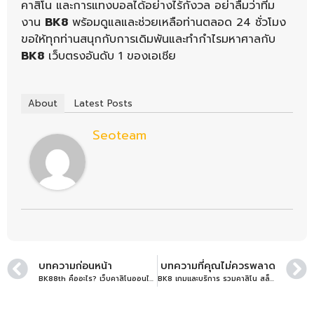
คาสิโน และการแทงบอลได้อย่างไร้กังวล อย่าลืมว่าทีม
งาน
BK8
พร้อมดูแลและช่วยเหลือท่านตลอด 24 ชั่วโมง
ขอให้ทุกท่านสนุกกับการเดิมพันและทำกำไรมหาศาลกับ
BK8
เว็บตรงอันดับ 1 ของเอเชีย
About
Latest Posts
Seoteam
บทความก่อนหน้า
บทความที่คุณไม่ควรพลาด
BK88th คืออะไร? เว็บคาสิโนออนไลน์ รวมทุกข้อเท็จจริงก่อนเริ่มเล่น
BK8 เกมและบริการ รวมคาสิโน สล็อต แทงบอล ครบวงจรที่สุดในเอเชีย | รีวิวค่ายเกมแตกง่าย