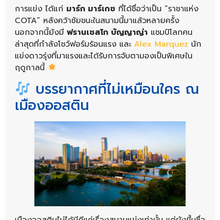
การแข่ง ได้แก่
มาร์ก มาร์เกซ
ที่ได้ชื่อว่าเป็น “ราชาแห่ง
COTA” หลังคว้าชัยชนะในสนามนี้มาแล้วหลายครั้ง
นอกจากนี้ยังมี
ฟรานเชสโก บัญญาญ่า
แชมป์โลกคน
ล่าสุดที่กำลังโชว์ฟอร์มร้อนแรง และ
Alex Marquez
นัก
แข่งดาวรุ่งที่มาแรงและได้รับการจับตามองเป็นพิเศษใน
ฤดูกาลนี้
บรรยากาศที่ไม่เหมือนใคร ณ
เมืองออสติน
เมืองออสตินไม่ได้มีดีแค่เรื่องสนามแข่งเท่านั้น แต่ยังขึ้นชื่อ