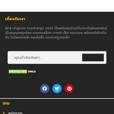
เกี่ยวกับเรา
BK8 เข้าสู่ระบบ ทางเข้าล่าสุด 2025 เว็บพนันออนไลน์เว็บตรงไม่ผ่านเอเย่นต์
มีใบอนุญาตถูกต้อง รวมเกมสล็อต บาคาร่า กีฬา ครบวงจร พร้อมรหัสโปรโม
ชั่น โบนัสแตกหนัก ถอนไม่อั้น รองรับทรูวอลเล็ท
เกม
หน้าแรก