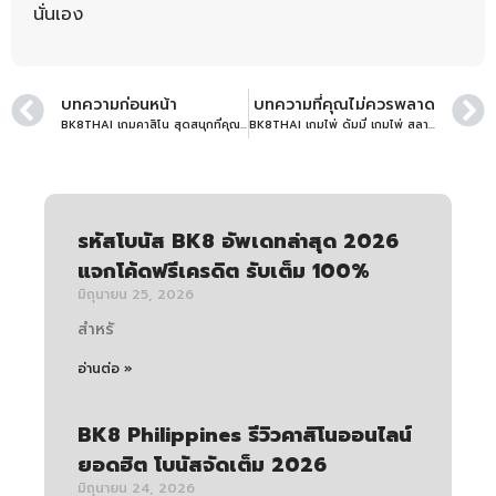
นั่นเอง
บทความก่อนหน้า
บทความที่คุณไม่ควรพลาด
BK8THAI เกมคาสิโน สุดสนุกที่คุณไม่ควรพลาดเกมการพนัน สล็อตออนไลน์
BK8THAI เกมไพ่ ดัมมี่ เกมไพ่ สลาฟ ความสนุกสนานในแบบที่แตกต่าง
รหัสโบนัส BK8 อัพเดทล่าสุด 2026
แจกโค้ดฟรีเครดิต รับเต็ม 100%
มิถุนายน 25, 2026
สำหรั
อ่านต่อ »
BK8 Philippines รีวิวคาสิโนออนไลน์
ยอดฮิต โบนัสจัดเต็ม 2026
มิถุนายน 24, 2026