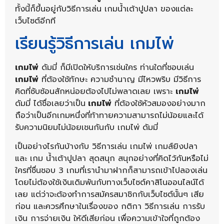
ทั้งนี้ก็ขึ้นอยู่กับวิธีการเล่น เกมน้ำเต้าปูปลา ของแต่ละ
เว็บไซต์อีกที
เรียนรู้วิธีการเล่น เกมไพ่
เกมไพ่
ดัมมี่ ก็มีเปิดให้บริการเช่นใคร ท่านใดที่ชอบเล่น
เกมไพ่
ที่ต้องใช้ทักษะ ความชำนาญ มีไหวพริบ มีวิธีการ
คิดที่ซับซ้อนสักหน่อยต้องไปไม่พลาดเลย เพราะ
เกมไพ่
ดัมมี่ ได้ชื่อเลยว่าเป็น
เกมไพ่
ที่ต้องใช้หัวสมองอย่างมาก
ถือว่าเป็นอีกเกมหนึ่งที่ท้าทายความสามารถไม่น้อยและได้
รับความนิยมไม่น้อยเชนกันกับ เกมไพ่ ดัมมี่
เป็นอย่างไรกันบ้างกับ วิธีการเล่น เกมไพ่ เกมส์ยิงปลา
และ เกม น้ำเต้าปูปลา สุดสนุก สนุกอย่างที่คิดไว้กันหรือไม่
ใครที่ชื่นชอบ 3 เกมที่เรานำมาฝากก็สามารถเข้าไปลองเล่น
โดยไม่ต้องใช้เงินเดิมพันกับทางเว็บไซต์คาสิโนออนไลน์ได้
เลย แต่ว่าจะต้องทำการสมัครสมาชิกกับเว็บไซต์นั้นๆ เสีย
ก่อน และควรศึกษาในเรื่องของ กติกา วิธีการเล่น การรับ
เงิน การจ่ายเงิน ให้ดีเสียก่อน เพื่อความเข้าใจที่ถูกต้อง