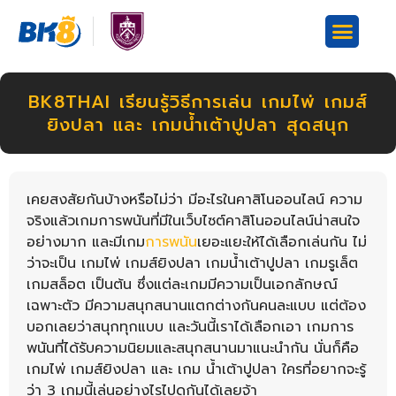
BK8THAI เรียนรู้วิธีการเล่น เกมไพ่ เกมส์
ยิงปลา และ เกมน้ำเต้าปูปลา สุดสนุก
เคยสงสัยกันบ้างหรือไม่ว่า มีอะไรในคาสิโนออนไลน์ ความ
จริงแล้วเกมการพนันที่มีในเว็บไซต์คาสิโนออนไลน์น่าสนใจ
อย่างมาก และมีเกม
การพนัน
เยอะแยะให้ได้เลือกเล่นกัน ไม่
ว่าจะเป็น เกมไพ่ เกมส์ยิงปลา เกมน้ำเต้าปูปลา เกมรูเล็ต
เกมสล็อต เป็นต้น ซึ่งแต่ละเกมมีความเป็นเอกลักษณ์
เฉพาะตัว มีความสนุกสนานแตกต่างกันคนละแบบ แต่ต้อง
บอกเลยว่าสนุกทุกแบบ และวันนี้เราได้เลือกเอา เกมการ
พนันที่ได้รับความนิยมและสนุกสนานมาแนะนำกัน นั่นก็คือ
เกมไพ่ เกมส์ยิงปลา และ เกม น้ำเต้าปูปลา ใครที่อยากจะรู้
ว่า 3 เกมนี้เล่นอย่างไรไปดูกันได้เลยจ้า