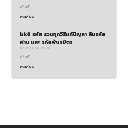
สำหรั
อ่านต่อ »
bk8 รหัส รวมทุกวิธีแก้ปัญหา ลืมรหัส
ผ่าน และ รหัสพันธมิตร
มิถุนายน 24, 2026
สำหรั
อ่านต่อ »