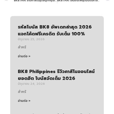
BK8THAI เกมคาสิโนสุดสนุกที่คุณไม่ควรพลาด
BK8THAI เล่นเกมไพ่สุดมันบนคาสิโนออนไลน์
รหัสโบนัส BK8 อัพเดทล่าสุด 2026
แจกโค้ดฟรีเครดิต รับเต็ม 100%
มิถุนายน 25, 2026
สำหรั
อ่านต่อ »
BK8 Philippines รีวิวคาสิโนออนไลน์
ยอดฮิต โบนัสจัดเต็ม 2026
มิถุนายน 24, 2026
สำหรั
อ่านต่อ »