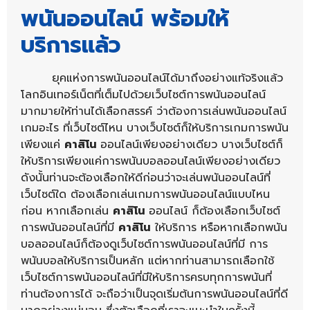
พนันออนไลน์ พร้อมให้
บริการแล้ว
ยุคแห่งการพนันออนไลน์ได้มาถึงอย่างแท้จริงแล้ว
โลกอินเทอร์เน็ตที่เต็มไปด้วยเว็บไซต์การพนันออนไลน์
มากมายให้ท่านได้เลือกสรรค์ ว่าต้องการเล่นพนันออนไลน์
เกมอะไร ที่เว็บไซต์ไหน บางเว็บไซต์ก็ให้บริการเกมการพนัน
เพียงแค่
คาสิโน
ออนไลน์เพียงอย่างเดียว บางเว็บไซต์ก็
ให้บริการเพียงแค่การพนันบอลออนไลน์เพียงอย่างเดียว
ดังนั้นท่านจะต้องเลือกให้ดีก่อนว่าจะเล่นพนันออนไลน์ที่
เว็บไซต์ใด ต้องเลือกเล่นเกมการพนันออนไลน์แบบไหน
ก่อน หากเลือกเล่น
คาสิโน
ออนไลน์ ก็ต้องเลือกเว็บไซต์
การพนันออนไลน์ที่มี
คาสิโน
ให้บริการ หรือหากเลือกพนัน
บอลออนไลน์ก็ต้องดูเว็บไซต์การพนันออนไลน์ที่มี การ
พนันบอลให้บริการเป็นหลัก แต่หากท่านสามารถเลือกใช้
เว็บไซต์การพนันออนไลน์ที่มีให้บริการครบทุกการพนันที่
ท่านต้องการได้ จะถือว่าเป็นจุดเริ่มต้นการพนันออนไลน์ที่ดี