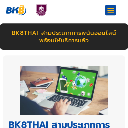
BK8THAI สามประเภทการพนันออนไลน์
พร้อมให้บริการแล้ว
BK8THAI สามประเภทการ