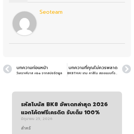
Seoteam
บทความก่อนหน้า
บทความที่คุณไม่ควรพลาด
วิเคราะห์บาส nba จากสปอร์ตพูล
BK8THAI เกม คาสิโน สองแบบที่จะทำให้คุณใช้สมองและผ่อนคลาย
รหัสโบนัส BK8 อัพเดทล่าสุด 2026
แจกโค้ดฟรีเครดิต รับเต็ม 100%
มิถุนายน 25, 2026
สำหรั