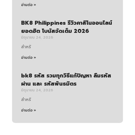
อ่านต่อ »
BK8 Philippines รีวิวคาสิโนออนไลน์
ยอดฮิต โบนัสจัดเต็ม 2026
มิถุนายน 24, 2026
สำหรั
อ่านต่อ »
bk8 รหัส รวมทุกวิธีแก้ปัญหา ลืมรหัส
ผ่าน และ รหัสพันธมิตร
มิถุนายน 24, 2026
สำหรั
อ่านต่อ »