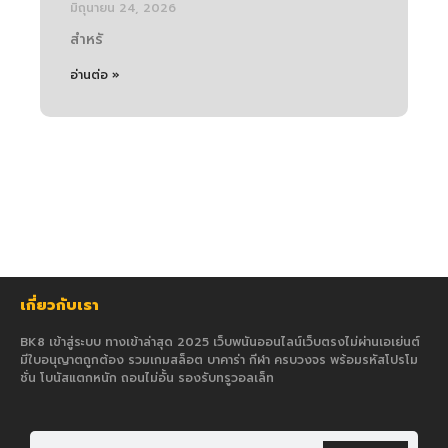
มิถุนายน 24, 2026
สำหรั
อ่านต่อ »
เกี่ยวกับเรา
BK8 เข้าสู่ระบบ ทางเข้าล่าสุด 2025 เว็บพนันออนไลน์เว็บตรงไม่ผ่านเอเย่นต์
มีใบอนุญาตถูกต้อง รวมเกมสล็อต บาคาร่า กีฬา ครบวงจร พร้อมรหัสโปรโม
ชั่น โบนัสแตกหนัก ถอนไม่อั้น รองรับทรูวอลเล็ท