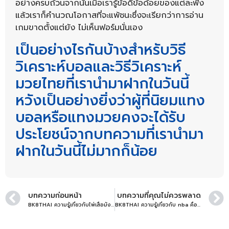
อย่างครบถ้วนจากนั้นเมื่อเรารู้ข้อดีข้อด้อยของแต่ละฟัง
แล้วเราก็คำนวณโอกาสที่จะแพ้ชนะซึ่งจะเรียกว่าการอ่าน
เกมขาดตั้งแต่ยัง ไม่เห็นฟอร์มนั่นเอง
เป็นอย่างไรกันบ้างสำหรับวิธี
วิเคราะห์บอลและวิธีวิเคราะห์
มวยไทยที่เรานำมาฝากในวันนี้
หวังเป็นอย่างยิ่งว่าผู้ที่นิยมแทง
บอลหรือแทงมวยคงจะได้รับ
ประโยชน์จากบทความที่เรานำมา
ฝากในวันนี้ไม่มากก็น้อย
บทความก่อนหน้า
บทความที่คุณไม่ควรพลาด
BK8THAI ความรู้เกี่ยวกับไพ่เสือมังกรเก้าเกไทยและแบล็คแจ็ค
BK8THAI ความรู้เกี่ยวกับ nba คืออะไรและหวยยีกี่คืออะไร