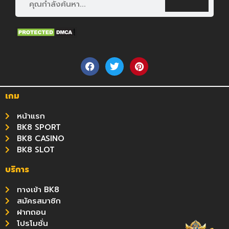
เกม
หน้าแรก
BK8 SPORT
BK8 CASINO
BK8 SLOT
บริการ
ทางเข้า BK8
สมัครสมาชิก
ฝากถอน
โปรโมชั่น