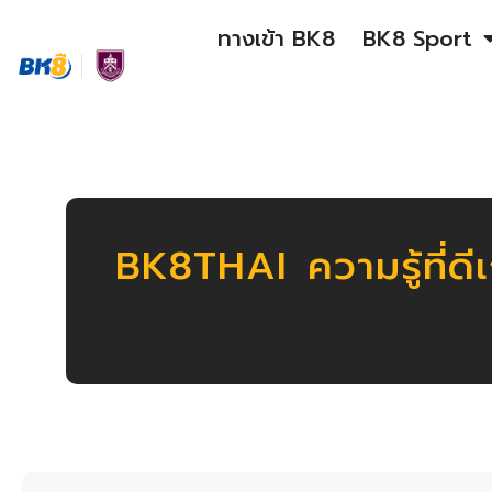
ทางเข้า BK8
BK8 Sport
BK8THAI ความรู้ที่ดี