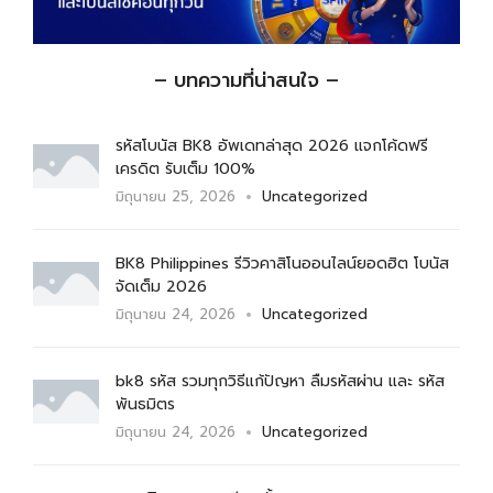
– บทความที่น่าสนใจ –
รหัสโบนัส BK8 อัพเดทล่าสุด 2026 แจกโค้ดฟรี
เครดิต รับเต็ม 100%
มิถุนายน 25, 2026
Uncategorized
BK8 Philippines รีวิวคาสิโนออนไลน์ยอดฮิต โบนัส
จัดเต็ม 2026
มิถุนายน 24, 2026
Uncategorized
bk8 รหัส รวมทุกวิธีแก้ปัญหา ลืมรหัสผ่าน และ รหัส
พันธมิตร
มิถุนายน 24, 2026
Uncategorized