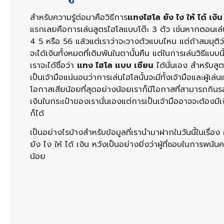
สำหรับความรู้ต่อมาคือวิธีการ
แทงไฮโล ยัง ไง ให้ ได้ เงิน
แรกเลยคือการเล่นสูตรไฮโลแบบโต๊ะ 3 ตัว เช่นหากตอนเล่นน
4 5 หรือ 56 แล้วแต่เราว่าจะวางตัวแบบไหน แต่ถ้าสมมุติว่าเ
จะได้เงินทั้งหมดที่เดิมพันในตานั้นคืน แต่ในการเล่นวิธีแ
เราจะได้ชื่อว่า
แทง ไฮโล แบบ เซียน
ได้นั่นเอง สำหรับส
เป็นเจ้ามือแน่นอนว่าการเล่นไฮโลนั้นจะมีทั้งเจ้ามือและผู้เล่น
โอกาสเสียน้อยที่สุดอย่างน้อยเราก็มีโอกาสที่สามารถกิน
เงินในกระเป๋าของเรานั่นเองแต่การเป็นเจ้ามืออาจจะต้องม
ก็ได้
เป็นอย่างไรบ้างสำหรับข้อมูลที่เรานำมาฝากในวันนี้ในเรื่อง ค
ยัง ไง ให้ ได้ เงิน หวังเป็นอย่างยิ่งว่าผู้ที่ชอบในการพนัน
น้อย