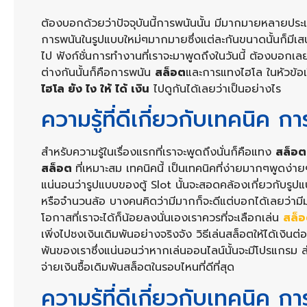
ต้องบอกด้วยว่าปัจจุบันนี้การพนันนั้น มีมากมายหลายประเ
การพนันในรูปแบบใหม่ๆมากมายซึ่งแต่ละกันขนาดนั้นก็มีเ
ไป ฟังก์ชั่นการทำงานที่เราจะมาพูดถึงในวันนี้ ต้องบอกเลย
ต่างกันนั้นก็คือการพนัน
สล็อต
และการแทงไฮโล ในหัวข้อเร
ไฮโล ยัง ไง ให้ ได้ เงิน
ไปดูกันได้เลยว่าเป็นอย่างไร
ความรู้ที่ดีเกี่ยวกับเทคนิค 
สำหรับความรู้ในเรื่องแรกที่เราจะพูดถึงนั่นก็คือแทง
สล็อ
สล็อต
ที่เหมาะสม เทคนิคนี้ เป็นเทคนิคที่ง่ายมากๆพูดง่า
แน่นอนว่ารูปแบบของตู้ Slot นั้นจะสอดคล้องเกี่ยวกับร
หรือจำนวนล้อ บางคนคิดว่ามีมากก็จะดีแต่บอกได้เลยว่ามีม
โอกาสที่เราจะได้ก็น้อยลงนั่นเองเราควรที่จะเลือกเล่น
สล็
เพิ่งไปชงเงินเดิมพันอย่างจริงจัง วิธีเล่นสล็อตให้ได้เงิ
พันของเราซึ่งแน่นอนว่าหากเล่นออนไลน์นั้นจะมีโปรแกรม ส่
จ่ายเงินซื้อเดิมพันสล็อตในรอบไหนที่ดีที่สุด
ความรู้ที่ดีเกี่ยวกับเทคนิค 