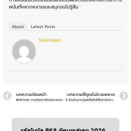
พนันที่หลากหลายและสนุกจนไม่รู้ลืม
About
Latest Posts
Seoteam
บทความก่อนหน้า
บทความที่คุณไม่ควรพลาด
BK8THAI การวิเคราะห์บอลจากตารางคะแนนบอลและการดูไฮไลท์บอล
5 อันดับดาวรุ่งพรีเมียร์ลีกน่าจับตามองในปี 2020 โดย สยามสปอร์ต
รหัสโบนัส BK8 อัพเดทล่าสุด 2026