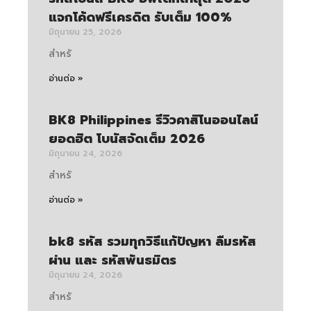
แจกโค้ดฟรีเครดิต รับเต็ม 100%
มิถุนายน 25, 2026
สำหรั
อ่านต่อ »
BK8 Philippines รีวิวคาสิโนออนไลน์
ยอดฮิต โบนัสจัดเต็ม 2026
มิถุนายน 24, 2026
สำหรั
อ่านต่อ »
bk8 รหัส รวมทุกวิธีแก้ปัญหา ลืมรหัส
ผ่าน และ รหัสพันธมิตร
มิถุนายน 24, 2026
สำหรั