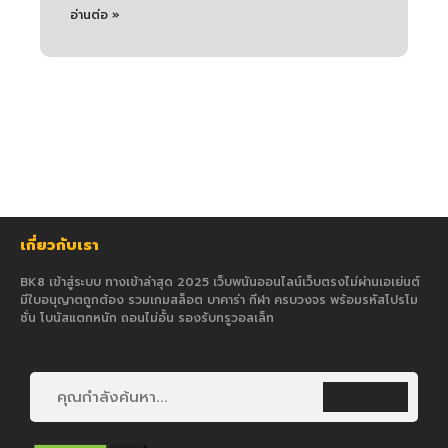
อ่านต่อ »
เกี่ยวกับเรา
BK8 เข้าสู่ระบบ ทางเข้าล่าสุด 2025 เว็บพนันออนไลน์เว็บตรงไม่ผ่านเอเย่นต์
มีใบอนุญาตถูกต้อง รวมเกมสล็อต บาคาร่า กีฬา ครบวงจร พร้อมรหัสโปรโม
ชั่น โบนัสแตกหนัก ถอนไม่อั้น รองรับทรูวอลเล็ท