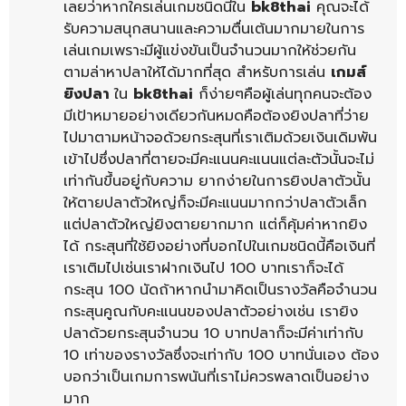
เลยว่าหากใครเล่นเกมชนิดนี้ใน
bk8thai
คุณจะได้
รับความสนุกสนานและความตื่นเต้นมากมายในการ
เล่นเกมเพราะมีผู้แข่งขันเป็นจำนวนมากให้ช่วยกัน
ตามล่าหาปลาให้ได้มากที่สุด สำหรับการเล่น
เกมส์
ยิงปลา
ใน
bk8thai
ก็ง่ายๆคือผู้เล่นทุกคนจะต้อง
มีเป้าหมายอย่างเดียวกันหมดคือต้องยิงปลาที่ว่าย
ไปมาตามหน้าจอด้วยกระสุนที่เราเติมด้วยเงินเดิมพัน
เข้าไปซึ่งปลาที่ตายจะมีคะแนนคะแนนแต่ละตัวนั้นจะไม่
เท่ากันขึ้นอยู่กับความ ยากง่ายในการยิงปลาตัวนั้น
ให้ตายปลาตัวใหญ่ก็จะมีคะแนนมากกว่าปลาตัวเล็ก
แต่ปลาตัวใหญ่ยิงตายยากมาก แต่ก็คุ้มค่าหากยิง
ได้ กระสุนที่ใช้ยิงอย่างที่บอกไปในเกมชนิดนี้คือเงินที่
เราเติมไปเช่นเราฝากเงินไป 100 บาทเราก็จะได้
กระสุน 100 นัดถ้าหากนำมาคิดเป็นรางวัลคือจำนวน
กระสุนคูณกับคะแนนของปลาตัวอย่างเช่น เรายิง
ปลาด้วยกระสุนจำนวน 10 บาทปลาก็จะมีค่าเท่ากับ
10 เท่าของรางวัลซึ่งจะเท่ากับ 100 บาทนั่นเอง ต้อง
บอกว่าเป็นเกมการพนันที่เราไม่ควรพลาดเป็นอย่าง
มาก