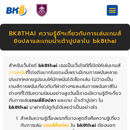
BK8THAI ความรู้ดีๆเกี่ยวกับการเล่นเกมส์
ยิงปลาและเกมน้ำเต้าปูปลาใน bk8thai
สำหรับเว็บไซต์
bk8thai
เธอเป็นเว็บไซต์ที่เปิดให้เล่นเกมส์
การพนัน
ที่โด่งดังมากในขณะนี้เพราะมีเกมการพนันหลาย
ประเภทหลายรูปแบบให้นักพนันได้เลือกเล่น ไม่ว่าจะเป็น
เกมส์การพนันเกี่ยวกับกีฬาต่างๆและเล่นการพนันคาสิโน
ต่างๆที่ได้รับความนิยมอย่างสูงวันนี้เราจะมีความรู้ดีๆเกี่ยว
กับการเล่น
เกมส์ยิงปลา
และเกม น้ำเต้าปูปลา ใน
bk8thai
มาฝากไปดูกันได้เลยว่าเป็นอย่างไร
สำหรับความรู้เรื่องแรกที่เราจะพูดถึงคือความรู้เกี่ยว
กับการเล่น
เกมส์ยิงปลา
ใน
bk8thai
ต้องบอก