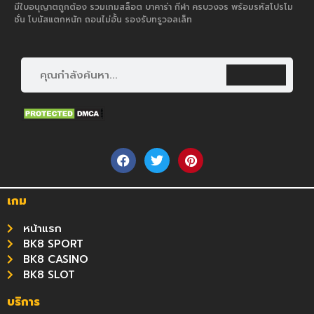
มีใบอนุญาตถูกต้อง รวมเกมสล็อต บาคาร่า กีฬา ครบวงจร พร้อมรหัสโปรโม
ชั่น โบนัสแตกหนัก ถอนไม่อั้น รองรับทรูวอลเล็ท
เกม
หน้าแรก
BK8 SPORT
BK8 CASINO
BK8 SLOT
บริการ