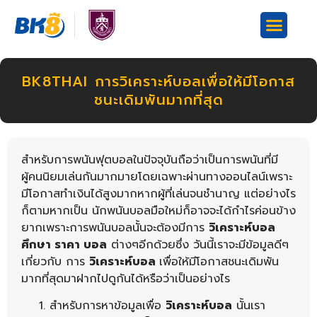
BK8THAI การวิเคราะห์บอลเพื่อให้มีโอกาส
ชนะเดิมพันมากที่สุด
สำหรับการพนันฟุตบอลในปัจจุบันถือว่าเป็นการพนันที่มี
ผู้คนนิยมเล่นกันมากมายโดยเฉพาะผ่านทางออนไลน์เพราะ
มีโอกาสทำเงินได้สูงมากหากผู้ที่เล่นจนชำนาญ แต่อย่างไร
ก็ตามหากเป็น นักพนันบอลมือใหม่ก็อาจจะได้กำไรค่อนข้าง
ยากเพราะการพนันบอลนั้นจะต้องมีการ
วิเคราะห์บอล
ศึกษา ราคา บอล
ต่างๆอีกด้วยซึ่ง วันนี้เราจะมีข้อมูลดีๆ
เกี่ยวกับ การ
วิเคราะห์บอล
เพื่อให้มีโอกาสชนะเดิมพัน
มากที่สุดมาฝากไปดูกันได้หรือว่าเป็นอย่างไร
สำหรับการหาข้อมูลเพื่อ
วิเคราะห์บอล
นั้นเรา