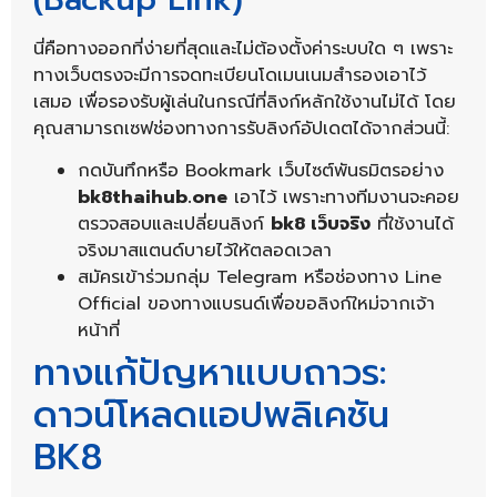
นี่คือทางออกที่ง่ายที่สุดและไม่ต้องตั้งค่าระบบใด ๆ เพราะ
ทางเว็บตรงจะมีการจดทะเบียนโดเมนเนมสำรองเอาไว้
เสมอ เพื่อรองรับผู้เล่นในกรณีที่ลิงก์หลักใช้งานไม่ได้ โดย
คุณสามารถเซฟช่องทางการรับลิงก์อัปเดตได้จากส่วนนี้:
กดบันทึกหรือ Bookmark เว็บไซต์พันธมิตรอย่าง
bk8thaihub.one
เอาไว้ เพราะทางทีมงานจะคอย
ตรวจสอบและเปลี่ยนลิงก์
bk8 เว็บจริง
ที่ใช้งานได้
จริงมาสแตนด์บายไว้ให้ตลอดเวลา
สมัครเข้าร่วมกลุ่ม Telegram หรือช่องทาง Line
Official ของทางแบรนด์เพื่อขอลิงก์ใหม่จากเจ้า
หน้าที่
ทางแก้ปัญหาแบบถาวร:
ดาวน์โหลดแอปพลิเคชัน
BK8