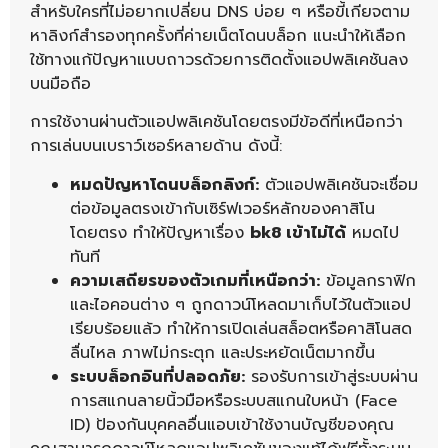
สำหรับใครที่ไม่อยากเปลี่ยน DNS บ่อย ๆ หรือขี้เกียจตาม
หาลิงก์สำรองทุกครั้งที่ค่ายเน็ตโดนบล็อก แนะนำให้เลือก
ใช้ทางแก้ปัญหาแบบถาวรด้วยการติดตั้งแอปพลิเคชันลง
บนมือถือ
การใช้งานผ่านตัวแอปพลิเคชันโดยตรงมีข้อดีที่เหนือกว่า
การเล่นบนเบราว์เซอร์หลายด้าน ดังนี้:
หมดปัญหาโดนบล็อกลิงก์:
ตัวแอปพลิเคชันจะเชื่อม
ต่อข้อมูลตรงเข้ากับเซิร์ฟเวอร์หลักของคาสิโน
โดยตรง ทำให้ปัญหาเรื่อง
bk8 เข้าไม่ได้
หมดไป
ทันที
ความเสถียรของตัวเกมที่เหนือกว่า:
ข้อมูลกราฟิก
และไอคอนต่าง ๆ ถูกดาวน์โหลดมาเก็บไว้ในตัวแอป
เรียบร้อยแล้ว ทำให้การเปิดเล่นสล็อตหรือคาสิโนสด
ลื่นไหล ภาพไม่กระตุก และประหยัดเน็ตมากขึ้น
ระบบล็อกอินที่ปลอดภัย:
รองรับการเข้าสู่ระบบผ่าน
การสแกนลายนิ้วมือหรือระบบสแกนใบหน้า (Face
ID) ป้องกันบุคคลอื่นแอบเข้าใช้งานบัญชีของคุณ