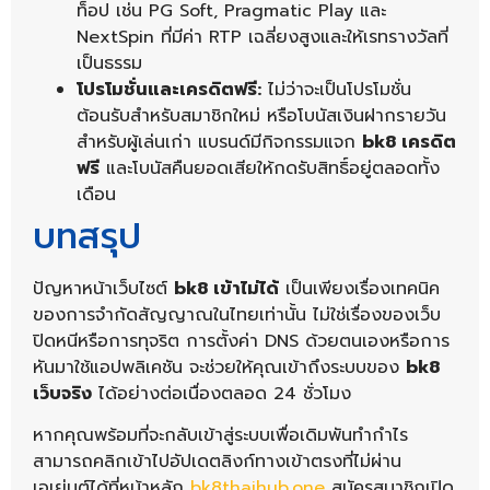
ท็อป เช่น PG Soft, Pragmatic Play และ
NextSpin ที่มีค่า RTP เฉลี่ยงสูงและให้เรทรางวัลที่
เป็นธรรม
โปรโมชั่นและเครดิตฟรี:
ไม่ว่าจะเป็นโปรโมชั่น
ต้อนรับสำหรับสมาชิกใหม่ หรือโบนัสเงินฝากรายวัน
สำหรับผู้เล่นเก่า แบรนด์มีกิจกรรมแจก
bk8 เครดิต
ฟรี
และโบนัสคืนยอดเสียให้กดรับสิทธิ์อยู่ตลอดทั้ง
เดือน
บทสรุป
ปัญหาหน้าเว็บไซต์
bk8 เข้าไม่ได้
เป็นเพียงเรื่องเทคนิค
ของการจำกัดสัญญาณในไทยเท่านั้น ไม่ใช่เรื่องของเว็บ
ปิดหนีหรือการทุจริต การตั้งค่า DNS ด้วยตนเองหรือการ
หันมาใช้แอปพลิเคชัน จะช่วยให้คุณเข้าถึงระบบของ
bk8
เว็บจริง
ได้อย่างต่อเนื่องตลอด 24 ชั่วโมง
หากคุณพร้อมที่จะกลับเข้าสู่ระบบเพื่อเดิมพันทำกำไร
สามารถคลิกเข้าไปอัปเดตลิงก์ทางเข้าตรงที่ไม่ผ่าน
เอเย่นต์ได้ที่หน้าหลัก
bk8thaihub.one
สมัครสมาชิกเปิด