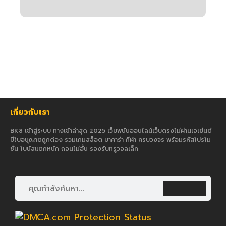
เกี่ยวกับเรา
BK8 เข้าสู่ระบบ ทางเข้าล่าสุด 2025 เว็บพนันออนไลน์เว็บตรงไม่ผ่านเอเย่นต์
มีใบอนุญาตถูกต้อง รวมเกมสล็อต บาคาร่า กีฬา ครบวงจร พร้อมรหัสโปรโม
ชั่น โบนัสแตกหนัก ถอนไม่อั้น รองรับทรูวอลเล็ท