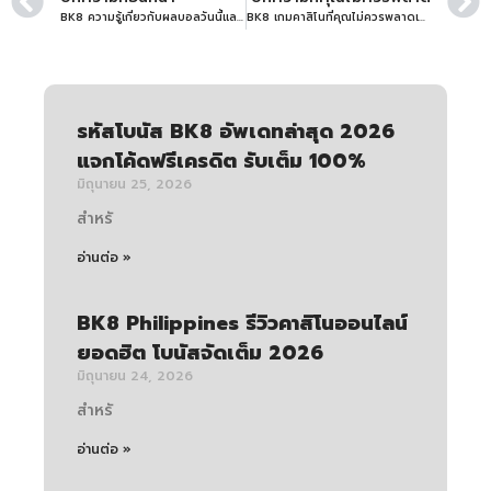
BK8 ความรู้เกี่ยวกับผลบอลวันนี้และ การวิเคราะห์ฟุตบอลจากไฮไลท์ฟุตบอลกับเว็บไซต์ Maxbet
BK8 เกมคาสิโนที่คุณไม่ควรพลาดเกมรูเล็ตออนไลน์
รหัสโบนัส BK8 อัพเดทล่าสุด 2026
แจกโค้ดฟรีเครดิต รับเต็ม 100%
มิถุนายน 25, 2026
สำหรั
อ่านต่อ »
BK8 Philippines รีวิวคาสิโนออนไลน์
ยอดฮิต โบนัสจัดเต็ม 2026
มิถุนายน 24, 2026
สำหรั
อ่านต่อ »