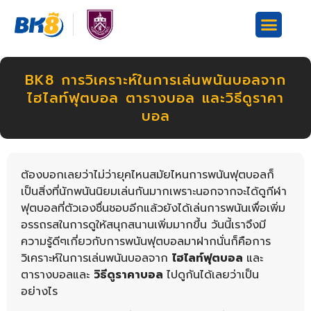
BK8 การวิเคราะห์ในการเล่นพนันบอลจาก
ไฮไลท์ฟุตบอล ตารางบอล และวิธีดูราคา
บอล
ต้องบอกเลยว่าไม่ว่ายุคไหนสมัยไหนการพนันฟุตบอลก็
เป็นสิ่งที่นักพนันนิยมเล่นกันมากเพราะนอกจากจะได้ดูกีฬา
ฟุตบอลที่ตัวเองชื่นชอบอีกแล้วยังได้เล่นการพนันเพื่อเพิ่ม
อรรถรสในการดูให้สนุกสนานเพิ่มมากขึ้น วันนี้เราจึงมี
ความรู้ดีๆเกี่ยวกับการพนันฟุตบอลมาฝากนั่นก็คือการ
วิเคราะห์ในการเล่นพนันบอลจาก
ไฮไลท์ฟุตบอล
และ
ตารางบอลและ
วิธีดูราคาบอล
ไปดูกันได้เลยว่าเป็น
อย่างไร