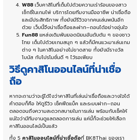
W88
เว็บคาสิโนที่เต็มไปด้วยความเร่าร้อนของสาว
เซ็กซี่ในเกมไพ่ บริการโดยทีมงานมืออาชีพ น่าเชื่อถือ
และมีประสิทธิภาพ ทั้งยังมีรีวิวจากคนเล่นพนันอีก
ด้วย เว็บนี้จึงน่าเชื่อถือและฝาก
–
ถอนได้อย่างอุ่นใจ
Fun88
แหล่งเดิมพันยอดนิยมอันดับต้น ๆ ของชาว
ไทย เต็มไปด้วยเกมสนุก ๆ แล้วก็มีคนแวะมาเล่นเกม
ต่าง ๆ ในคาสิโนอย่างไม่ขาดสาย ทั้งยังมีรางวัล
โบนัส กับโปรโมชั่นดี ๆ ไว้รอเพียบ
วิธีดูคาสิโนออนไลน์ที่น่าเชื่อ
ถือ
หากจะถามว่าจะรู้ได้ไงว่าคาสิโนที่เล่นน่าเชื่อถือและวางใจได้
คำตอบก็คือ ให้ดูรีวิว เช็คฟีดแบ็ค และระบบฝาก
–
ถอน
ตลอดจนถึงความสะดวกสบายในการเล่น พร้อมกับเช็คให้
แน่ใจว่ามีทีมงานดูแลตลอดการเล่น แค่นี้ก็จะช่วยให้เลือก
คาสิโนออนไลน์เป็นแล้ว
ทั้ง
5
คาสิโนออนไลน์ที่น่าเชื่อถือ
ที่
BK8Thai
ของเรา