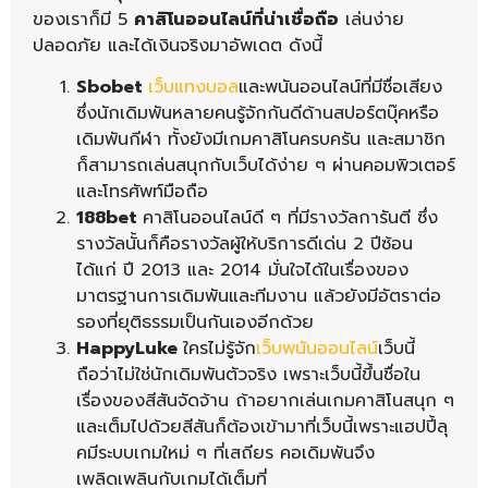
ของเราก็มี
5
คาสิโนออนไลน์ที่น่าเชื่อถือ
เล่นง่าย
ปลอดภัย และได้เงินจริงมาอัพเดต ดังนี้
Sbobet
เว็บแทงบอล
และพนันออนไลน์ที่มีชื่อเสียง
ซึ่งนักเดิมพันหลายคนรู้จักกันดีด้านสปอร์ตบุ๊คหรือ
เดิมพันกีฬา ทั้งยังมีเกมคาสิโนครบครัน และสมาชิก
ก็สามารถเล่นสนุกกับเว็บได้ง่าย ๆ ผ่านคอมพิวเตอร์
และโทรศัพท์มือถือ
188bet
คาสิโนออนไลน์ดี ๆ ที่มีรางวัลการันตี ซึ่ง
รางวัลนั้นก็คือรางวัลผู้ให้บริการดีเด่น
2
ปีซ้อน
ได้แก่ ปี
2013
และ
2014
มั่นใจได้ในเรื่องของ
มาตรฐานการเดิมพันและทีมงาน แล้วยังมีอัตราต่อ
รองที่ยุติธรรมเป็นกันเองอีกด้วย
HappyLuke
ใครไม่รู้จัก
เว็บพนันออนไลน์
เว็บนี้
ถือว่าไม่ใช่นักเดิมพันตัวจริง เพราะเว็บนี้ขึ้นชื่อใน
เรื่องของสีสันจัดจ้าน ถ้าอยากเล่นเกมคาสิโนสนุก ๆ
และเต็มไปด้วยสีสันก็ต้องเข้ามาที่เว็บนี้เพราะแฮปปี้ลุ
คมีระบบเกมใหม่ ๆ ที่เสถียร คอเดิมพันจึง
เพลิดเพลินกับเกมได้เต็มที่