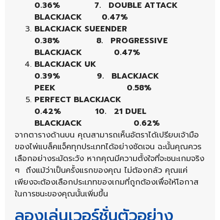
0.36% 7. DOUBLE ATTACK
BLACKJACK 0.47%
BLACKJACK SUEENDER
0.38% 8. PROGRESSIVE
BLACKJACK 0.47%
BLACKJACK UK
0.39% 9. BLACKJACK
PEEK 0.58%
PERFECT BLACKJACK
0.42% 10. 21 DUEL
BLACKJACK 0.62%
จากตารางด้านบน คุณสามารถเห็นอัตราได้เปรียบเจ้ามือ
ของไพ่แบล็คแจ็คทุกประเภทได้อย่างชัดเจน ฉะนั้นคุณควร
เลือกอย่างระมัดระวัง หากคุณมีความตั้งใจที่จะชนะเกมจริง
ๆ ถึงแม้ว่าเป็นครั้งแรกของคุณ ไม่ต้องกลัว คุณแค่
เพียงจะต้องเลือกประเภทของเกมที่ถูกต้องเพื่อให้โอกาส
ในการชนะของคุณนั้นเพิ่มขึ้น
ลองเล่นเวอร์ชั่นตัวอย่าง