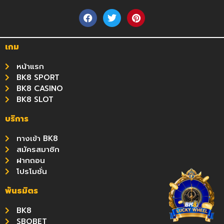
เกม
หน้าแรก
BK8 SPORT
BK8 CASINO
BK8 SLOT
บริการ
ทางเข้า BK8
สมัครสมาชิก
ฝากถอน
โปรโมชั่น
พันธมิตร
BK8
SBOBET