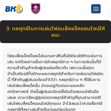
3 กลยุทธ์ในการเล่นไพ่แบล็คแจ็คออนไลน์ให้
ชนะ
ไพ่แบล็คแจ็คเป็นหนึ่งในเกมคาสิโนซึ่งใช้ต้องใช้ทักษะในการ
เล่น แต่ถึงอย่างนั้นการมีกลยุทธ์ต่าง ๆ ในการเล่นนั้นก็มี
ความสำคัญสำหรับผู้เล่นเช่นเดียวกัน เพราะฉะนั้นคุณ
จำเป็นต้องมีทั้งทักษะและกลยุทธ์สำหรับการเล่นเกมไพ่ชนิด
นี้ ที่สำคัญผู้เล่นจะต้องจำไว้ว่า กลยุทธ์ต่าง ๆ ที่ใช้ในการ
เล่นไพ่แบล็คแจ็คนั้น มักจะอยู่กับตรรกะและหลัก
คณิตศาสตร์ ดังนั้นผู้เล่นจะต้องเชื่อในตัวเลขบนไพ่ในมือ
เสมอ เรามาเรียนรู้สุดยอดกลยุทธ์สำคัญที่คุณสามารถใช้
เล่นไพ่แบล็คแจ็คออนไลน์ทุกแบบ จำไว้เสมอว่าควรเลือกใช้
กลยุทธ์ที่เหมาะสมสำหรับเกมแต่ละประเภท