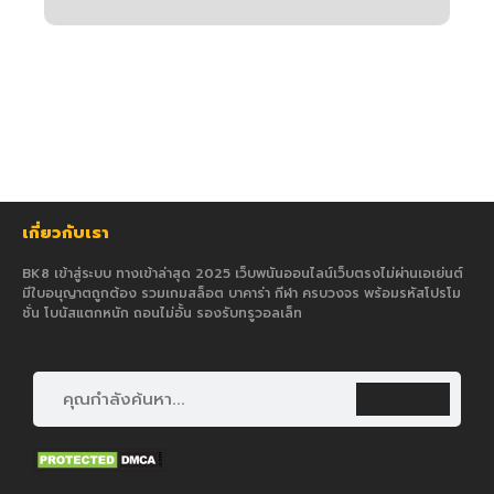
เกี่ยวกับเรา
BK8 เข้าสู่ระบบ ทางเข้าล่าสุด 2025 เว็บพนันออนไลน์เว็บตรงไม่ผ่านเอเย่นต์
มีใบอนุญาตถูกต้อง รวมเกมสล็อต บาคาร่า กีฬา ครบวงจร พร้อมรหัสโปรโม
ชั่น โบนัสแตกหนัก ถอนไม่อั้น รองรับทรูวอลเล็ท