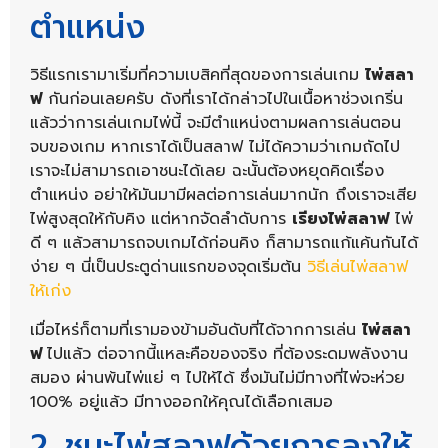
ตำแหน่ง
วิธีแรกเรามาเริ่มที่ความเบสิคที่สุดของการเล่นเกม
ไพ่สลา
ฟ
กันก่อนเลยครับ ดังที่เราได้กล่าวไปในเนื้อหาช่วงเกริ่น
แล้วว่าการเล่นเกมไพ่นี้ จะมีตำแหน่งตามผลการเล่นตอน
จบของเกม หากเราได้เป็นสลาฟ ไม่ได้ความว่าเกมถัดไป
เราจะไม่สามารถเอาชนะได้เลย ฉะนั้นต้องหยุดคิดเรื่อง
ตำแหน่ง อย่าให้มันมามีผลต่อการเล่นมากนัก ถึงเราจะเสีย
ไพ่สูงสุดให้กับคิง แต่หากจัดลำดับการ
เรียงไพ่สลาฟ
ไพ่
ดี ๆ แล้วสามารถจบเกมได้ก่อนคิง ก็สามารถแก้แค้นกันได้
ง่าย ๆ นี่เป็นประตูด่านแรกของจุดเริ่มต้น
วิธีเล่นไพ่สลาฟ
ให้เก่ง
เมื่อไหร่ก็ตามที่เรามองข้ามอันดับที่ได้จากการเล่น
ไพ่สลา
ฟ
ไปแล้ว ต่อจากนี้แหละคือของจริง ที่ต้องระดมพลังงาน
สมอง ผ่านพ้นไพ่แย่ ๆ ไปให้ได้ ซึ่งมันไม่มีทางที่ไพ่จะห่วย
100% อยู่แล้ว มีทางออกให้คุณได้เลือกเสมอ
2. ชนะไพ่สลาฟด้วยการลงให้