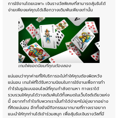
การใช้งานโดยเฉพาะ เงินรางวัลพิเศษที่สามารถลุ้นรับได้
ง่ายเพียงแค่คุณได้เลือกวางเดิมพันเพียงเท่านั้น
เกมไพ่ยอดนิยมที่คุณต้องลอง
แน่นอนว่าทุกค่ายที่ให้บริการจะไม่ทำให้คุณต้องผิดหวัง
แน่นอน เกมไพ่ที่ได้รับความนิยมในการใช้งานเพื่อการทำ
กำไรในรูปแบบออนไลน์ที่คุณกำลังตามหา ทางเราได้
รวบรวมให้คุณได้วางเดิมพันได้ทั้งหมดในเว็บไซต์เดียวแห่ง
นี้ อยากทำกำไรกับพวกเรานั้นทำได้ง่ายๆไม่ยุ่งยากอย่าง
ที่คิดแน่นอน อีกทั้งยังมีกิจกรรมมากมายที่ทางเราอยาก
แนะนำให้ทุกท่านได้เข้าร่วมสนุก เพื่อลุ้นรับเงินรางวัลที่มี