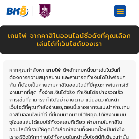
เกมไพ่ จากคาสิโนออนไลน์ชื่อดังที่คุณเลือก
เล่นได้ที่เว็บไซต์ของเรา
หากคุณกำลังหา
เกมไพ่
ดีๆสักเกมหนึ่งมาเล่นในวันที่
ต้องการความสนุกสนาน และสามารถทำเงินได้ไปพร้อมๆ
กัน ก็ต้องเป็นค่ายเกมคาสิโนออนไลน์ที่มีคุณภาพในการใช้
งานมากที่สุด ทั้งจ่ายเงินได้จริง ทำเงินได้อย่างรวดเร็ว
การเล่นที่สามารถทำได้อย่าง่ายดาย แน่นอนว่าในหน้า
เว็บไซต์ที่คุณกำลังอ่านอยู่ตอนนี้เราอยากจะแนะนำค่ายเกม
คาสิโนออนไลน์ที่ดี ที่มีเกมมากมายไว้ให้คุณได้ใช้งานแบบ
จุใจและเล่นได้แบบไร้กังวลเลยทีเดียว ค่ายเกมในคาสิโน
ออนไลน์ที่เรามีให้คุณได้เลือกใช้งานทั้งหมดนี้จะเป็นยังไง
เราจะรีวิวให้ทุกท่านได้ทั้งหมดในหน้าเว็บไซต์นี้ที่เดียวเท่านั้น