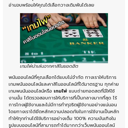
อ่านจบพร้อมให้คุณได้เลือกวางเดิมพันได้เลย
เกมไพ่น่าเล่นจากคาสิโนยอดฮิต
พนันออนไลน์ที่คุณเลือกได้แบบไม่จำกัด ทางเราให้บริการ
เกมพนันออนไลน์และคาสิโนออนไลน์ที่ได้มาตรฐาน ทุกค่าย
เกมพนนันออนไลน์หรือ
เกมไพ่
แบบถ่ายทอดสดที่มีให้ใช้
งานนั้น ได้ตรวจสอบการให้บริการที่เป็นกลางมากที่สุด ไร้
การโกงผู้ใช้งานและไม่มีการทำทุจริตผู้ใช้งานอย่างแน่นอน
โดยทางเราได้ยึดหลักความปลอดภัยในการใช้งานเป็นหลัก
ทำให้ทุกท่านได้ใช้บริการอย่างเต็ม 100% ความบันเทิงใน
รูปแบบออนไลน์ที่สามารถทำได้มากกว่าเว็บพนันออนไลน์