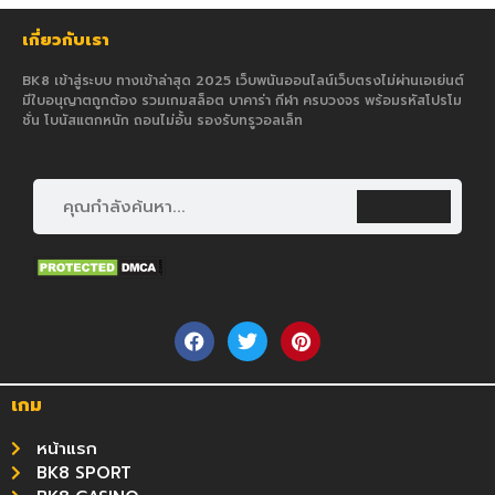
เกี่ยวกับเรา
BK8 เข้าสู่ระบบ ทางเข้าล่าสุด 2025 เว็บพนันออนไลน์เว็บตรงไม่ผ่านเอเย่นต์
มีใบอนุญาตถูกต้อง รวมเกมสล็อต บาคาร่า กีฬา ครบวงจร พร้อมรหัสโปรโม
ชั่น โบนัสแตกหนัก ถอนไม่อั้น รองรับทรูวอลเล็ท
เกม
หน้าแรก
BK8 SPORT