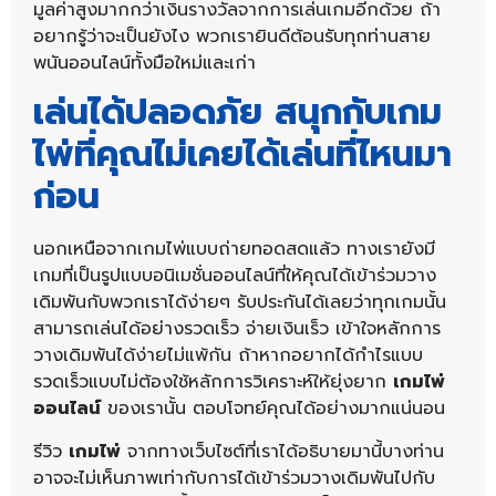
มูลค่าสูงมากกว่าเงินรางวัลจากการเล่นเกมอีกด้วย ถ้า
อยากรู้ว่าจะเป็นยังไง พวกเรายินดีต้อนรับทุกท่านสาย
พนันออนไลน์ทั้งมือใหม่และเก่า
เล่นได้ปลอดภัย สนุกกับเกม
ไพ่ที่คุณไม่เคยได้เล่นที่ไหนมา
ก่อน
นอกเหนือจากเกมไพ่แบบถ่ายทอดสดแล้ว ทางเรายังมี
เกมที่เป็นรูปแบบอนิเมชั่นออนไลน์ที่ให้คุณได้เข้าร่วมวาง
เดิมพันกับพวกเราได้ง่ายๆ รับประกันได้เลยว่าทุกเกมนั้น
สามารถเล่นได้อย่างรวดเร็ว จ่ายเงินเร็ว เข้าใจหลักการ
วางเดิมพันได้ง่ายไม่แพ้กัน ถ้าหากอยากได้กำไรแบบ
รวดเร็วแบบไม่ต้องใช้หลักการวิเคราะห์ให้ยุ่งยาก
เกมไพ่
ออนไลน์
ของเรานั้น ตอบโจทย์คุณได้อย่างมากแน่นอน
รีวิว
เกมไพ่
จากทางเว็บไซต์ที่เราได้อธิบายมานี้บางท่าน
อาจจะไม่เห็นภาพเท่ากับการได้เข้าร่วมวางเดิมพันไปกับ