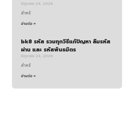
มิถุนายน 24, 2026
สำหรั
อ่านต่อ »
bk8 รหัส รวมทุกวิธีแก้ปัญหา ลืมรหัส
ผ่าน และ รหัสพันธมิตร
มิถุนายน 24, 2026
สำหรั
อ่านต่อ »