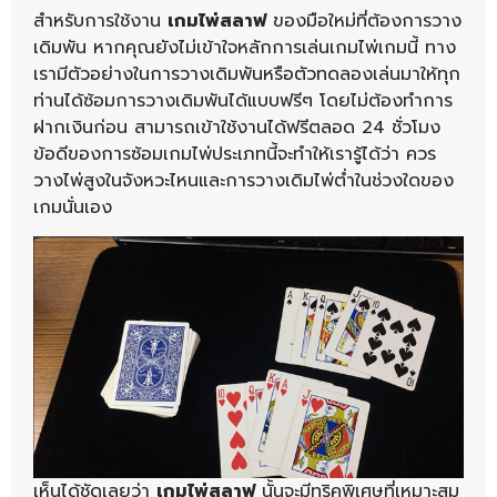
สำหรับการใช้งาน
เกมไพ่สลาฟ
ของมือใหม่ที่ต้องการวาง
เดิมพัน หากคุณยังไม่เข้าใจหลักการเล่นเกมไพ่เกมนี้ ทาง
เรามีตัวอย่างในการวางเดิมพันหรือตัวทดลองเล่นมาให้ทุก
ท่านได้ซ้อมการวางเดิมพันได้แบบฟรีๆ โดยไม่ต้องทำการ
ฝากเงินก่อน สามารถเข้าใช้งานได้ฟรีตลอด 24 ชั่วโมง
ข้อดีของการซ้อมเกมไพ่ประเภทนี้จะทำให้เรารู้ได้ว่า ควร
วางไพ่สูงในจังหวะไหนและการวางเดิมไพ่ต่ำในช่วงใดของ
เกมนั่นเอง
เห็นได้ชัดเลยว่า
เกมไพ่สลาฟ
นั้นจะมีทริคพิเศษที่เหมาะสม