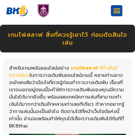
เกมไพ่สลาฟ สิ่งที่ควรรู้เอาไว้ ก่อนตัดสินใจ
เล่น
สำหรับเกมพนันออนไลน์อย่าง
เกมไพ่สลาฟ
ที่กำลังมี
ความนิยม
ในการวางเดิมพันออนไลน์เกมนี้ หลายท่านอาจ
จะยังสงสัยว่ามีอะไรที่ควรรู้ก่อนทำการวางเดิมพัน เรื่องที่
เราจะบอกอยู่ตอนนี้จะทำให้การวางเดิมพันของคุณมีความ
มั่นใจได้มากยิ่งขึ้น พร้อมเผยเทคนิคการเล่นที่สามารถทำ
เงินได้มากกว่าเดิมอีกหลายเท่าเลยทีเดียว ถ้าหากอยากรู้
ว่าการเล่นนั้นจะเป็นยังไง ติดตามได้ที่หน้าเว็บไซต์แห่งนี้
เท่านั้น อ่านจบพร้อมท้าให้คุณได้เลือกวางเดิมพันได้ทันทีที่
BK8thai