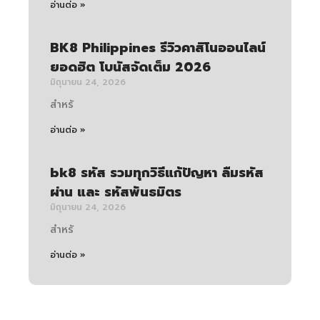
อ่านต่อ »
BK8 Philippines รีวิวคาสิโนออนไลน์
ยอดฮิต โบนัสจัดเต็ม 2026
มิถุนายน 24, 2026
สำหรั
อ่านต่อ »
bk8 รหัส รวมทุกวิธีแก้ปัญหา ลืมรหัส
ผ่าน และ รหัสพันธมิตร
มิถุนายน 24, 2026
สำหรั
อ่านต่อ »