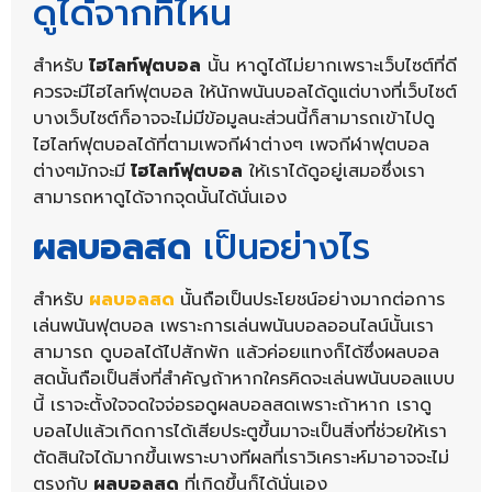
ดูได้จากที่ไหน
สำหรับ
ไฮไลท์ฟุตบอล
นั้น หาดูได้ไม่ยากเพราะเว็บไซต์ที่ดี
ควรจะมีไฮไลท์ฟุตบอล ให้นักพนันบอลได้ดูแต่บางที่เว็บไซต์
บางเว็บไซต์ก็อาจจะไม่มีข้อมูลนะส่วนนี้ก็สามารถเข้าไปดู
ไฮไลท์ฟุตบอลได้ที่ตามเพจกีฬาต่างๆ เพจกีฬาฟุตบอล
ต่างๆมักจะมี
ไฮไลท์ฟุตบอล
ให้เราได้ดูอยู่เสมอซึ่งเรา
สามารถหาดูได้จากจุดนั้นได้นั่นเอง
ผลบอลสด
เป็นอย่างไร
สำหรับ
ผลบอลสด
นั้นถือเป็นประโยชน์อย่างมากต่อการ
เล่นพนันฟุตบอล เพราะการเล่นพนันบอลออนไลน์นั้นเรา
สามารถ ดูบอลได้ไปสักพัก แล้วค่อยแทงก็ได้ซึ่งผลบอล
สดนั้นถือเป็นสิ่งที่สำคัญถ้าหากใครคิดจะเล่นพนันบอลแบบ
นี้ เราจะตั้งใจจดใจจ่อรอดูผลบอลสดเพราะถ้าหาก เราดู
บอลไปแล้วเกิดการได้เสียประตูขึ้นมาจะเป็นสิ่งที่ช่วยให้เรา
ตัดสินใจได้มากขึ้นเพราะบางทีผลที่เราวิเคราะห์มาอาจจะไม่
ตรงกับ
ผลบอลสด
ที่เกิดขึ้นก็ได้นั่นเอง