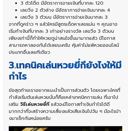
3 ตัวโต๊ด มีอัตราการจายเงินที่บาทละ 120
เลขวิ่ง 2 ตัวล่าง มีอัตราการจ่ายเงินบาทละ 4
เลขวิ่ง 3 ตัวบน มีอัตราการจ่ายเงินบาทละ 3
จากที่ดูคร่าว ๆ แล้วใครมีสูตรเด็ดหาเลขแม่น ๆ คุณอาจ
เริ่มทำเงินที่บาทละ 3 เท่าอย่างรางวัล เลขวิ่ง 3 ตัวบน
เพียงเท่านี้ก็ทำให้หวยดูน่าสนใจขึ้นมามากแล้ว มีโอกาส
สามารถหาลองกันได้เลยนะครับ คุ้มค่าไม่แพ้หวยออนไลน์
ประเภทอื่นเลยทีเดียว
3.เทคนิคเล่นหวยยี่กียังไงให้มี
กำไร
ข้อสุดท้ายเราอยากแนะนำเป็นการส่วนตัว โดยเฉพาะใครที่
กำลังเริ่มต้นเล่นหวยนั่นก็คือเหล่าเทคนิคการเล่น ที่เอาไป
เสริม
วิธีเล่นหวยยี่กี
แล้วจะมีโอกาสทำเงินกำไรได้ดี
มากกว่าที่จะสร้างความเสี่ยงแล้วเสียเงินไปวัน ๆ มีอะไรบ้า
งมาเช็กกันหน่อยครับ