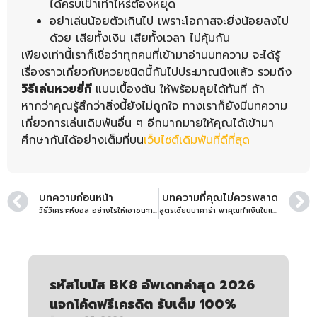
ได้ครบเป้าเท่าไหร่ต้องหยุด
อย่าเล่นน้อยตัวเกินไป เพราะโอกาสจะยิ่งน้อยลงไป
ด้วย เสียทั้งเงิน เสียทั้งเวลา ไม่คุ้มกัน
เพียงเท่านี้เราก็เชื่อว่าทุกคนที่เข้ามาอ่านบทความ จะได้รู้
เรื่องราวเกี่ยวกับหวยชนิดนี้กันไปประมาณนึงแล้ว รวมถึง
วิธีเล่นหวยยี่กี
แบบเบื้องต้น ให้พร้อมลุยได้ทันที ถ้า
หากว่าคุณรู้สึกว่าสิ่งนี้ยังไม่ถูกใจ ทางเราก็ยังมีบทความ
เกี่ยวการเล่นเดิมพันอื่น ๆ อีกมากมายให้คุณได้เข้ามา
ศึกษากันได้อย่างเต็มที่บน
เว็บไซต์เดิมพันที่ดีที่สุด
บทความก่อนหน้า
บทความที่คุณไม่ควรพลาด
วิธีวิเคราะห์บอล อย่างไรให้เอาชนะการเดิมพัน
สูตรเซียนบาคาร่า พาคุณทำเงินในแบบที่คุณไม่เคยรู้มาก่อน
รหัสโบนัส BK8 อัพเดทล่าสุด 2026
แจกโค้ดฟรีเครดิต รับเต็ม 100%