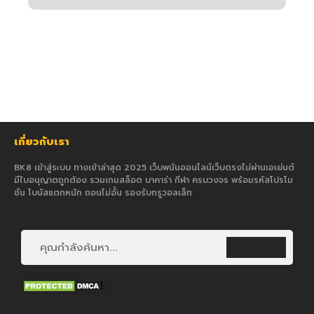
เกี่ยวกับเรา
BK8 เข้าสู่ระบบ ทางเข้าล่าสุด 2025 เว็บพนันออนไลน์เว็บตรงไม่ผ่านเอเย่นต์
มีใบอนุญาตถูกต้อง รวมเกมสล็อต บาคาร่า กีฬา ครบวงจร พร้อมรหัสโปรโม
ชั่น โบนัสแตกหนัก ถอนไม่อั้น รองรับทรูวอลเล็ท