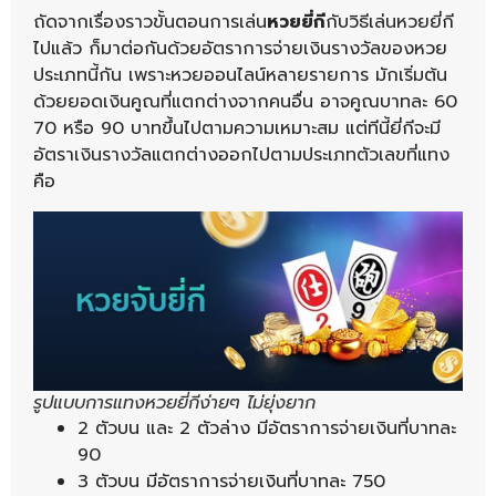
ถัดจากเรื่องราวขั้นตอนการเล่น
หวยยี่กี
กับวิธีเล่นหวยยี่กี
ไปแล้ว ก็มาต่อกันด้วยอัตราการจ่ายเงินรางวัลของหวย
ประเภทนี้กัน เพราะหวยออนไลน์หลายรายการ มักเริ่มต้น
ด้วยยอดเงินคูณที่แตกต่างจากคนอื่น อาจคูณบาทละ 60
70 หรือ 90 บาทขึ้นไปตามความเหมาะสม แต่ทีนี้ยี่กีจะมี
อัตราเงินรางวัลแตกต่างออกไปตามประเภทตัวเลขที่แทง
คือ
รูปแบบการแทงหวยยี่กีง่ายๆ ไม่ยุ่งยาก
2 ตัวบน และ 2 ตัวล่าง มีอัตราการจ่ายเงินที่บาทละ
90
3 ตัวบน มีอัตราการจ่ายเงินที่บาทละ 750