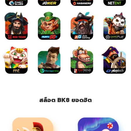
สล็อต BK8 ยอดฮิต