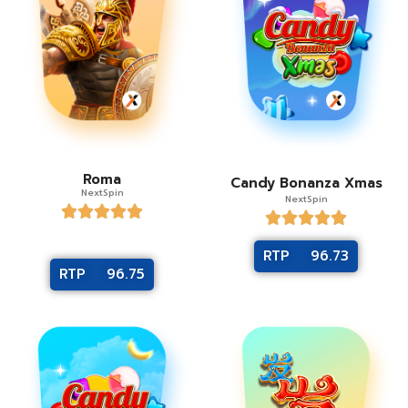
Roma
Candy Bonanza Xmas
NextSpin
NextSpin










RTP 96.73
RTP 96.75