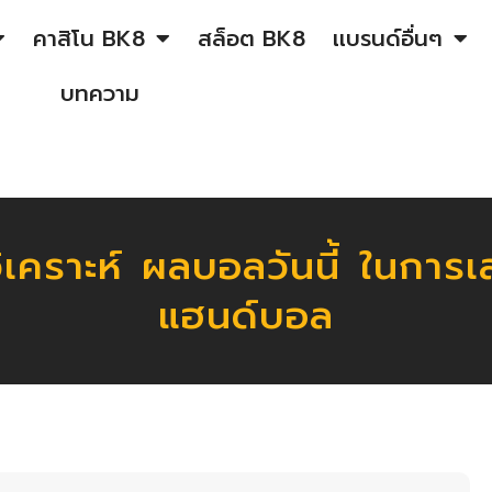
คาสิโน BK8
สล็อต BK8
เเบรนด์อื่นๆ
บทความ
รวิเคราะห์ ผลบอลวันนี้ ในการ
แฮนด์บอล