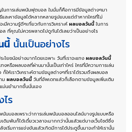
ัญในการเล่นพนันฟุตบอล ในนั่นก็คือการมีข้อมูลต่างๆมา
ธีและหาข้อมูลได้หลากหลายรูปแบบแต่ถ้าหากใครที่ไม่
ะมีความรู้ดีๆเกี่ยวกับการวิเคราะห์
ผลบอลวันนี้
ในการ
อล ที่คุณไม่ควรพลาดไปดูกันได้เลยว่าเป็นอย่างไร
นี้
นั้นเป็นอย่างไร
มีประโยชน์อย่างมากโดยเฉพาะ วันที่เราจะแทง
ผลบอลวันนี้
ะแทงหรือผลบอลที่ผ่านมานั้นเป็นเท่าไหร่ ใครที่มีความการเล่น
้ว ก็ให้เราวิเคราะห์ตามข้อมูลต่างๆที่เราได้รวมถึงผลบอล
ตาม
ผลบอลวันนี้
วันที่อัพเดทแล้วก็เลือกตามข้อมูลเพิ่มเติม
แม่นยำมากขึ้นนั่นเอง
างไร
่นพนันบอลเพราะว่าการเล่นพนันบอลออนไลน์บางรูปแบบหรือ
ดิมพันก็ได้เดี๋ยวเวลาจะมากกว่านั้นแล้วแต่บางเว็บไซต์ซึ่ง
ริ่มการแข่งขันแล้วเกิดมีการได้ประตูขึ้นมาจะทำให้เรานั้น