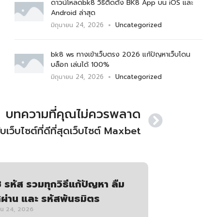
ดาวน์โหลดbk8 วิธีติดตั้ง BK8 App บน iOS และ
Android ล่าสุด
มิถุนายน 24, 2026
Uncategorized
bk8 ws ทางเข้าเว็บตรง 2026 แก้ปัญหาเว็บโดน
บล็อก เล่นได้ 100%
มิถุนายน 24, 2026
Uncategorized
บทความที่คุณไม่ควรพลาด
ว็บไซต์ที่ดีที่สุดเว็บไซต์ Maxbet
 รหัส รวมทุกวิธีแก้ปัญหา ลืม
สผ่าน และ รหัสพันธมิตร
ายน 24, 2026