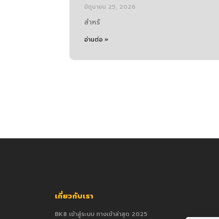
มิถุนายน 25, 2026
สำหรั
อ่านต่อ »
เกี่ยวกับเรา
BK8 เข้าสู่ระบบ ทางเข้าล่าสุด 2025