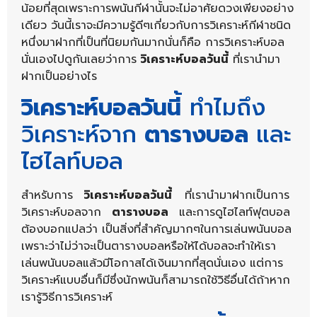
น้อยที่สุดเพราะการพนันกีฬานั้นจะไม่อาศัยดวงเพียงอย่าง
เดียว วันนี้เราจะมีความรู้ดีๆเกี่ยวกับการวิเคราะห์กีฬาชนิด
หนึ่งมาฝากที่เป็นที่นิยมกันมากนั่นก็คือ การวิเคราะห์บอล
นั่นเองไปดูกันเลยว่าการ
วิเคราะห์บอลวันนี้
ที่เรานำมา
ฝากเป็นอย่างไร
วิเคราะห์บอลวันนี้
ทำไมถึง
วิเคราะห์จาก
ตารางบอล
และ
ไฮไลท์บอล
สำหรับการ
วิเคราะห์บอลวันนี้
ที่เรานำมาฝากเป็นการ
วิเคราะห์บอลจาก
ตารางบอล
และการดูไฮไลท์ฟุตบอล
ต้องบอกแปลว่า เป็นสิ่งที่สำคัญมากๆในการเล่นพนันบอล
เพราะว่าไม่ว่าจะเป็นตารางบอลหรือให้ได้บอลจะทำให้เรา
เล่นพนันบอลแล้วมีโอกาสได้เงินมากที่สุดนั่นเอง แต่การ
วิเคราะห์แบบอื่นก็มีซึ่งนักพนันก็สามารถใช้วิธีอื่นได้ถ้าหาก
เรารู้วิธีการวิเคราะห์