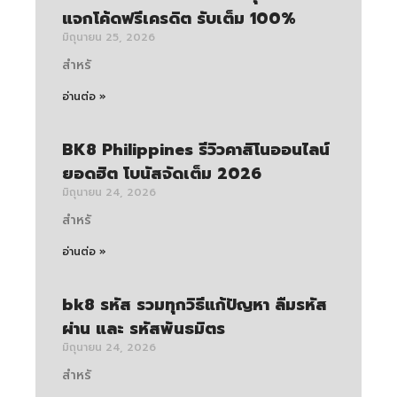
แจกโค้ดฟรีเครดิต รับเต็ม 100%
มิถุนายน 25, 2026
สำหรั
อ่านต่อ »
BK8 Philippines รีวิวคาสิโนออนไลน์
ยอดฮิต โบนัสจัดเต็ม 2026
มิถุนายน 24, 2026
สำหรั
อ่านต่อ »
bk8 รหัส รวมทุกวิธีแก้ปัญหา ลืมรหัส
ผ่าน และ รหัสพันธมิตร
มิถุนายน 24, 2026
สำหรั