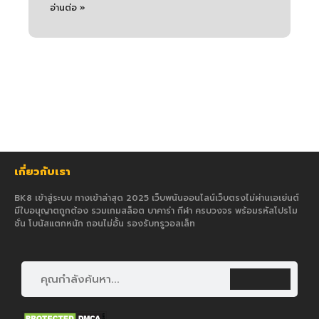
อ่านต่อ »
เกี่ยวกับเรา
BK8 เข้าสู่ระบบ ทางเข้าล่าสุด 2025 เว็บพนันออนไลน์เว็บตรงไม่ผ่านเอเย่นต์
มีใบอนุญาตถูกต้อง รวมเกมสล็อต บาคาร่า กีฬา ครบวงจร พร้อมรหัสโปรโม
ชั่น โบนัสแตกหนัก ถอนไม่อั้น รองรับทรูวอลเล็ท