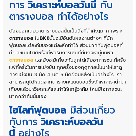
การ
วิเคราะห์บอลวันนี้
กับ
ตารางบอล ทำได้อย่างไร
ต้องบอกเลยว่าตารางบอลนั้นเป็นสิ่งที่สำคัญมาก เพราะ
ตารางบอล
ใน
BK8
นั้นจะมีอันดับผลงานต่างๆ ที่นัก
ฟุตบอลแต่ละทีมของแต่ละลีกทำไว้ ส่วนมากทีมฟุตบอลที่
ทำ คะแนนได้ดีหรือมีฟอร์มการเล่นที่ดีมักจะอยู่บนหัว
ตารางบอล
และยังจะมีเกี่ยวกับลูกได้เสียอาการชนะกี่ครั้ง
แพ้กี่ครั้งในการแข่งขัน ทุกครั้งของฤดูกาลนั้นมาให้เราดู
การแข่งขัน 3 นัด 4 นัด 5 นัดย้อนหลังเป็นอย่างไร เรา
สามารถดูได้หมดจากตารางคะแนนบอลซึ่งถ้าหากเรานำมา
เทียบแล้วมาวิเคราะห์และทำให้เรารู้ว่าทีม ไหนมีโอกาสชนะ
มากกว่ากันนั่นเอง
ไฮไลท์ฟุตบอล
มีส่วนเกี่ยว
กับการ
วิเคราะห์บอลวัน
นี้
อย่างไร