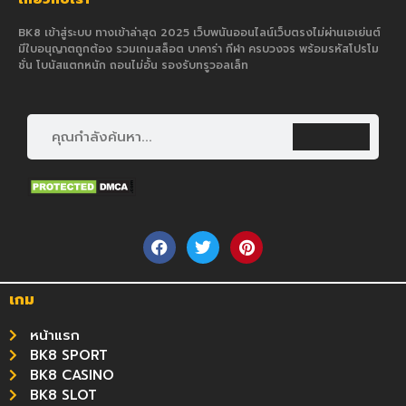
BK8 เข้าสู่ระบบ ทางเข้าล่าสุด 2025 เว็บพนันออนไลน์เว็บตรงไม่ผ่านเอเย่นต์
มีใบอนุญาตถูกต้อง รวมเกมสล็อต บาคาร่า กีฬา ครบวงจร พร้อมรหัสโปรโม
ชั่น โบนัสแตกหนัก ถอนไม่อั้น รองรับทรูวอลเล็ท
เกม
หน้าแรก
BK8 SPORT
BK8 CASINO
BK8 SLOT