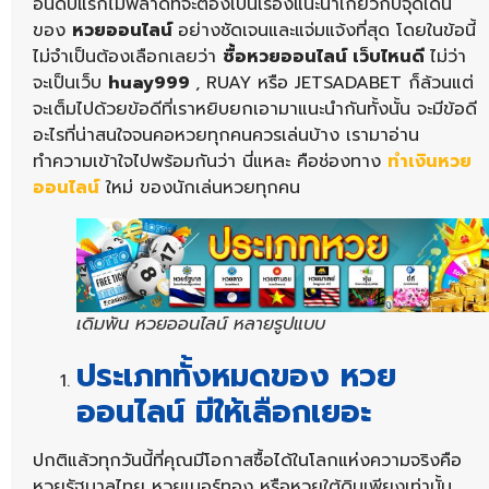
อันดับแรกไม่พลาดที่จะต้องเป็นเรื่องแนะนำเกี่ยวกับจุดเด่น
ของ
หวยออนไลน์
อย่างชัดเจนและแจ่มแจ้งที่สุด โดยในข้อนี้
ไม่จำเป็นต้องเลือกเลยว่า
ซื้อหวยออนไลน์ เว็บไหนดี
ไม่ว่า
จะเป็นเว็บ
huay999
, RUAY หรือ JETSADABET ก็ล้วนแต่
จะเต็มไปด้วยข้อดีที่เราหยิบยกเอามาแนะนำกันทั้งนั้น จะมีข้อดี
อะไรที่น่าสนใจจนคอหวยทุกคนควรเล่นบ้าง เรามาอ่าน
ทำความเข้าใจไปพร้อมกันว่า นี่แหละ คือช่องทาง
ทำเงินหวย
ออนไลน์
ใหม่ ของนักเล่นหวยทุกคน
เดิมพัน หวยออนไลน์ หลายรูปแบบ
ประเภททั้งหมดของ หวย
ออนไลน์ มีให้เลือกเยอะ
ปกติแล้วทุกวันนี้ที่คุณมีโอกาสซื้อได้ในโลกแห่งความจริงคือ
หวยรัฐบาลไทย หวยเบอร์ทอง หรือหวยใต้ดินเพียงเท่านั้น