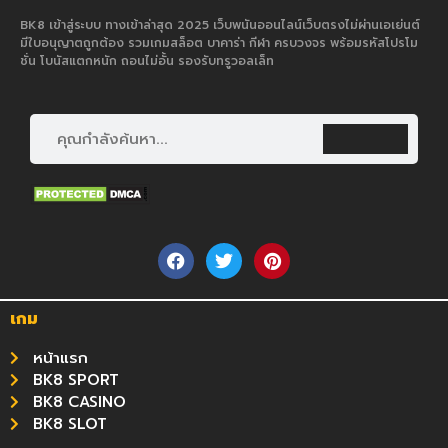
BK8 เข้าสู่ระบบ ทางเข้าล่าสุด 2025 เว็บพนันออนไลน์เว็บตรงไม่ผ่านเอเย่นต์
มีใบอนุญาตถูกต้อง รวมเกมสล็อต บาคาร่า กีฬา ครบวงจร พร้อมรหัสโปรโม
ชั่น โบนัสแตกหนัก ถอนไม่อั้น รองรับทรูวอลเล็ท
เกม
หน้าแรก
BK8 SPORT
BK8 CASINO
BK8 SLOT