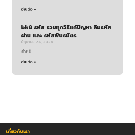
อ่านต่อ »
bk8 รหัส รวมทุกวิธีแก้ปัญหา ลืมรหัส
ผ่าน และ รหัสพันธมิตร
มิถุนายน 24, 2026
สำหรั
อ่านต่อ »
เกี่ยวกับเรา