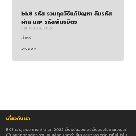
bk8 รหัส รวมทุกวิธีแก้ปัญหา ลืมรหัส
ผ่าน และ รหัสพันธมิตร
มิถุนายน 24, 2026
สำหรั
อ่านต่อ »
เกี่ยวกับเรา
BK8 เข้าสู่ระบบ ทางเข้าล่าสุด 2025 เว็บพนันออนไลน์เว็บตรงไม่ผ่านเอเย่นต์
มีใบอนุญาตถูกต้อง รวมเกมสล็อต บาคาร่า กีฬา ครบวงจร พร้อมรหัสโปรโม