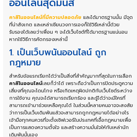
ออนไลน์สุดมันส์
คาสิโนออนไลน์ที่มีความปลอดภัย
และได้มาตรฐานนั้น มีจุด
ที่น่าสังเกต และเหล่าเซียนวงการเองก็ใช้วิธีเหล่านี้ด้วย
รับรองได้เลยว่าเพื่อน ๆ จะได้เว็บไซต์ที่ได้มาตรฐานแน่นอน
หากใช้วิธีการคัดกรองเหล่านี้
1. เป็นเว็บพนันออนไลน์ ถูก
กฎหมาย
สำหรับข้อแรกเรียกได้ว่าเป็นสิ่งที่สำคัญมากที่สุดในการเลือก
คาสิโนออนไลน์
เลยก็ว่าได้ เพราะถือว่าเป็นการปิดประตูความ
เสี่ยงที่คุณจะโดนโกง หรือเกิดเหตุผิดปกติกับเว็บไซต์ระหว่าง
การใช้งาน คุณจะได้สามารถเรียกร้อง และรู้ได้ว่าจะมีใครที่
สามารถเข้ามาช่วยเหลือคุณได้ ในส่วนนี้หลายคนอาจจะสงสัย
ว่าการเป็นเว็บเดิมพันแล้วจะสามารถถูกกฎหมายได้อย่างไร
เจ้ามือทุกคนควรที่จะตั้งเซิฟเวอร์ในประเทศที่เอื้อกฏหมายเพื่อ
เป็นการแสดงความตั้งใจ และสร้างความมั่นใจให้กับเหล่านัก
เดิมพันนั้นเอง