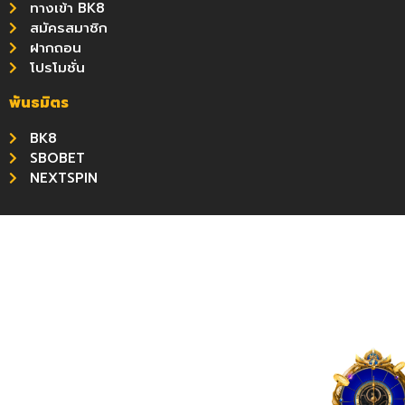
ทางเข้า BK8
สมัครสมาชิก
ฝากถอน
โปรโมชั่น
พันธมิตร
BK8
SBOBET
NEXTSPIN