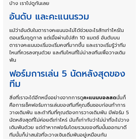
บ้าง เราไปดูกันเลย
อันดับ และคะแนนรวม
แม้ว่าอันดับในตารางคะแนนจะไม่ได้ช่วยอะไรสักเท่าไหร่ใน
ตอนเริ่มฤดูกาล แต่เมื่อผ่านไปสัก 10 แมตช์ อันดับบน
ตารางคะแนนจะเริ่มจะเริ่มคงที่มากขึ้น และเราจะเริ่มรู้ว่าทีม
ไหนที่ควรลงทุนด้วย และทีมไหนที่ไม่น่าลงทึนเพื่อวางเดิม
พัน
ฟอร์มการเล่น 5 นัดหลังสุดของ
ทีม
สิ่งที่เราจะได้อีกหนึ่งอย่างจากการดู
คะแนนบอลสด
นั่นก็
คือการเช็คฟอร์มการเล่นของทีมที่คุณชื่นชอบก่อนทำการ
วางเดิมพัน และถ้าทีมที่คุณต้องการวางเดิมพัน มีฟอร์ม 5
นัดหลังสุดที่ไม่ค่อยดีเท่าไหร่ มันก็เท่ากับว่าไม่น่าที่จะไปวาง
เดิมพันด้วย แต่ถ้าหากฟอร์มโดยรวมของทีมนั้นออกมาดี
ทีมนั้นก็น่าสนใจที่จะวางเงินเดิ่มพันอยู่เหมือนกัน