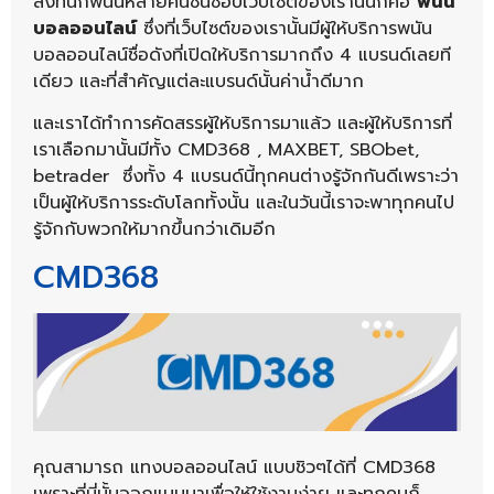
สิ่งที่นักพนันหลายคนชื่นชอบเว็บไซต์ของเรานั่นก็คือ
พนัน
บอลออนไลน์
ซึ่งที่เว็บไซต์ของเรานั้นมีผู้ให้บริการพนัน
บอลออนไลน์ชื่อดังที่เปิดให้บริการมากถึง 4 แบรนด์เลยที
เดียว และที่สำคัญแต่ละแบรนด์นั้นค่าน้ำดีมาก
และเราได้ทำการคัดสรรผู้ให้บริการมาแล้ว และผู้ให้บริการที่
เราเลือกมานั้นมีทั้ง CMD368 , MAXBET, SBObet,
betrader ซึ่งทั้ง 4 แบรนด์นี้ทุกคนต่างรู้จักกันดีเพราะว่า
เป็นผู้ให้บริการระดับโลกทั้งนั้น และในวันนี้เราจะพาทุกคนไป
รู้จักกับพวกให้มากขึ้นกว่าเดิมอีก
CMD368
คุณสามารถ แทงบอลออนไลน์ แบบชิวๆได้ที่ CMD368