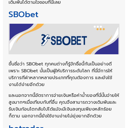
เดิมพันได้ตามใจชอบที่นี่เลย
SBObet
ขึ้นชี่อว่า SBObet ทุกคนต่างก็รู้จักชื่อนี้กันเป็นอย่างดี
เพราะ SBObet นั้นเป็นผู้ให้บริการระดับโลก ที่นี่มีการให้
บริการกีฬาหลากหลายประเภทที่คุณต้องการ และยังใช้
งานได้ง่ายอีกด้วย
และนอกจากนี้อัตราการจ่ายเงินหรือค่าน้ำของที่นี่นั้นจ่ายให้
สูงมากๆเมื่อเทียบกับที่อื่น คุณจึงสามารถวางเดิมพันและ
รับเงินก้อนโตกลับไปได้แม้จะมีเงินลงทุนเพียงหลักร้อย
ก็ตาม นอกจากนี้ยังใช้งานง่ายไม่ยุ่งยากอีกด้วย