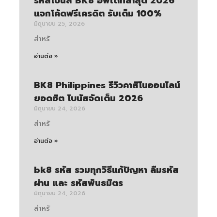
รหัสโบนัส BK8 อัพเดทล่าสุด 2026
แจกโค้ดฟรีเครดิต รับเต็ม 100%
มิถุนายน 25, 2026
สำหรั
อ่านต่อ »
BK8 Philippines รีวิวคาสิโนออนไลน์
ยอดฮิต โบนัสจัดเต็ม 2026
มิถุนายน 24, 2026
สำหรั
อ่านต่อ »
bk8 รหัส รวมทุกวิธีแก้ปัญหา ลืมรหัส
ผ่าน และ รหัสพันธมิตร
มิถุนายน 24, 2026
สำหรั