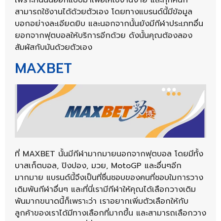
เพราะที่นี่นั้นออกแบบมาเพื่อให้ใช้งานง่าย และทุกคนก็
สามารถใช้งานได้ด้วยตัวเอง โดยทางแบรนด์นี้มีข้อมูล
บอกอย่างละเอียดยิบ และนอกจากนั้นยังมีกีฬาประเภทอื่น
ยอกจากฟุตบอลให้บริการอีกด้วย ดังนั้นคุณต้องลอง
สัมผัสกับมันด้วยตัวเอง
MAXBET
ที่ MAXBET นั้นมีกีฬามากมายนอกจากฟุตบอล โดยมีทั้ง
บาสเก็ตบอล, ปิงปอง, มวย, MotoGP และอื่นๆอีก
มากมาย แบรนด์นี้จึงเป็นที่ชื่นชอบของคนที่ชอบใมการวาง
เดิมพันกีฬาอื่นๆ และที่นี่เรามีกีฬาให้คุณได้เลือกวางเดิม
พันมากขนาดนี้ก็เพราะว่า เราอยากเพิ่มตัวเลือกให้กับ
ลูกค้าของเราได้มีทางเลือกที่มากขึ้น และสามารถเลือกวาง