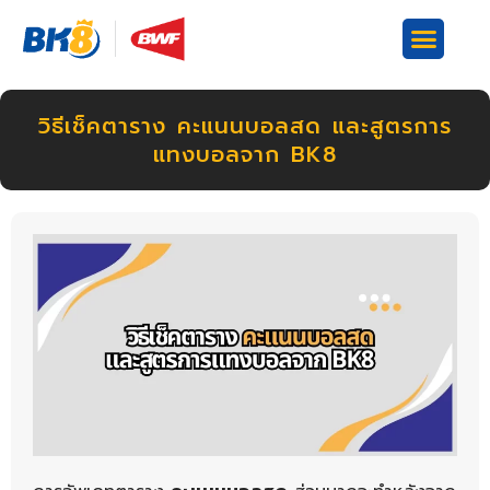
วิธีเช็คตาราง คะแนนบอลสด และสูตรการ
แทงบอลจาก BK8